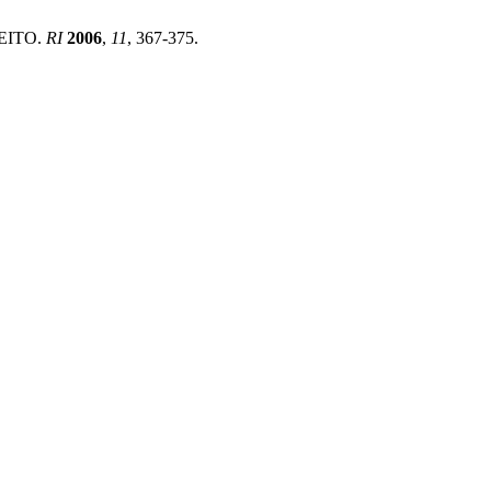
FEITO.
RI
2006
,
11
, 367-375.