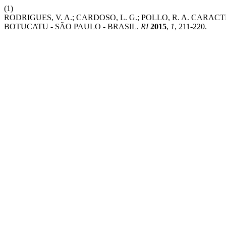
(1)
RODRIGUES, V. A.; CARDOSO, L. G.; POLLO, R. A. CA
BOTUCATU - SÃO PAULO - BRASIL.
RI
2015
,
1
, 211-220.