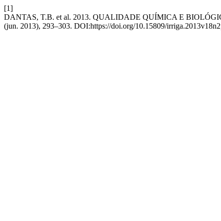
[1]
DANTAS, T.B. et al. 2013. QUALIDADE QUÍMICA E BIO
(jun. 2013), 293–303. DOI:https://doi.org/10.15809/irriga.2013v18n