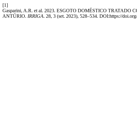
[1]
Gasparini, A.R. et al. 2023. ESGOTO DOMÉSTICO TRAT
ANTÚRIO.
IRRIGA
. 28, 3 (set. 2023), 528–534. DOI:https://doi.o