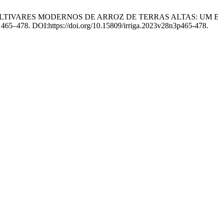
CO EM CULTIVARES MODERNOS DE ARROZ DE TERRAS ALTAS:
), 465–478. DOI:https://doi.org/10.15809/irriga.2023v28n3p465-478.