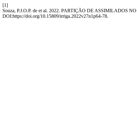
[1]
Souza, P.J.O.P. de et al. 2022. PARTIÇÃO DE ASSIMIL
DOI:https://doi.org/10.15809/irriga.2022v27n1p64-78.