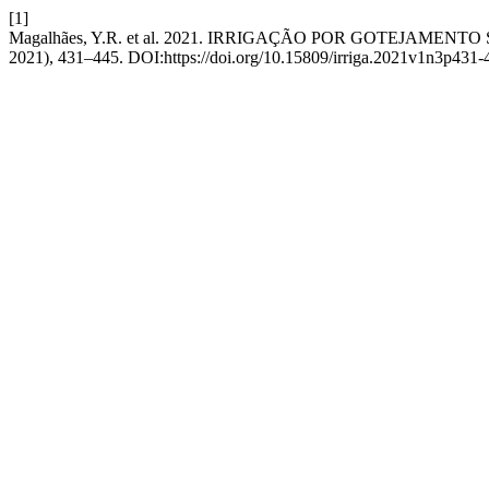
[1]
Magalhães, Y.R. et al. 2021. IRRIGAÇÃO POR GOTEJA
2021), 431–445. DOI:https://doi.org/10.15809/irriga.2021v1n3p431-