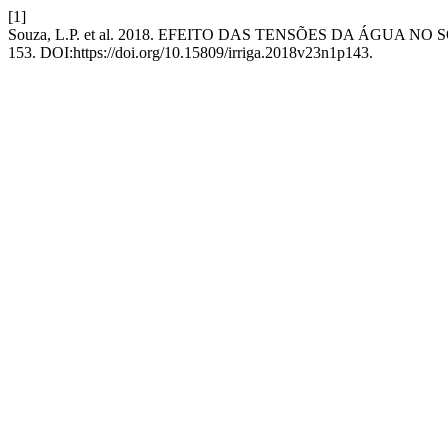
[1]
Souza, L.P. et al. 2018. EFEITO DAS TENSÕES DA ÁG
153. DOI:https://doi.org/10.15809/irriga.2018v23n1p143.