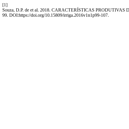
[1]
Souza, D.P. de et al. 2018. CARACTERÍSTICAS PRODUTIV
99. DOI:https://doi.org/10.15809/irriga.2016v1n1p99-107.