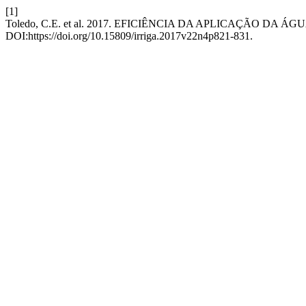
[1]
Toledo, C.E. et al. 2017. EFICIÊNCIA DA APLICAÇÃO D
DOI:https://doi.org/10.15809/irriga.2017v22n4p821-831.