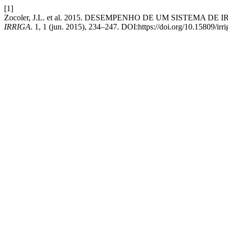
[1]
Zocoler, J.L. et al. 2015. DESEMPENHO DE UM SISTEM
IRRIGA
. 1, 1 (jun. 2015), 234–247. DOI:https://doi.org/10.15809/ir