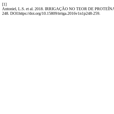
[1]
Antoniel, L.S. et al. 2018. IRRIGAÇÃO NO TEOR DE PRO
248. DOI:https://doi.org/10.15809/irriga.2016v1n1p248-259.