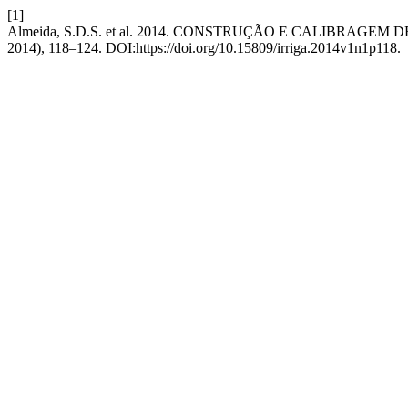
[1]
Almeida, S.D.S. et al. 2014. CONSTRUÇÃO E CALIBRA
2014), 118–124. DOI:https://doi.org/10.15809/irriga.2014v1n1p118.