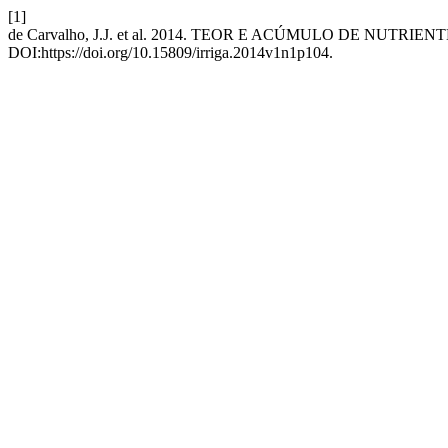
[1]
de Carvalho, J.J. et al. 2014. TEOR E ACÚMULO DE NU
DOI:https://doi.org/10.15809/irriga.2014v1n1p104.