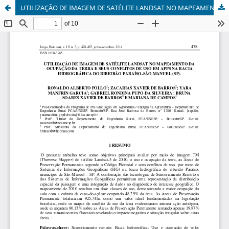
UTILIZAÇÃO DE IMAGEM DE SATÉLITE LANDSAT NO MAPEAMENTO DA OCUPAÇÃO DA TERRA E SEUS CONFLITOS DE USO EM APPS NA BACIA HIDROGRÁFICA DO RIBEIRÃO PARAÍSO-SÃO MANUEL (SP).