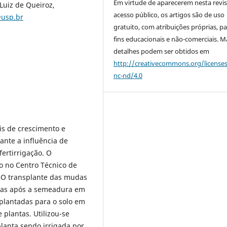
Em virtude de aparecerem nesta revis
Luiz de Queiroz,
acesso público, os artigos são de uso
@usp.br
gratuito, com atribuições próprias, p
fins educacionais e não-comerciais. M
detalhes podem ser obtidos em
http://creativecommons.org/license
nc-nd/4.0
eis de crescimento e
ante a influência de
fertirrigação. O
o no Centro Técnico de
. O transplante das mudas
dias após a semeadura em
plantadas para o solo em
 plantas. Utilizou-se
lanta sendo irrigada por