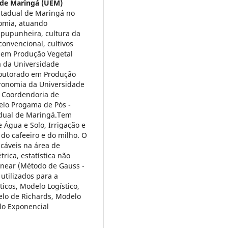
 de Maringá (UEM)
tadual de Maringá no
omia, atuando
 pupunheira, cultura da
convencional, cultivos
re em Produção Vegetal
 da Universidade
Doutorado em Produção
ronomia da Universidade
a Coordendoria de
elo Progama de Pós -
dual de Maringá.Tem
 Água e Solo, Irrigação e
do cafeeiro e do milho. O
áveis na área de
rica, estatística não
linear (Método de Gauss -
tilizados para a
cos, Modelo Logístico,
lo de Richards, Modelo
lo Exponencial