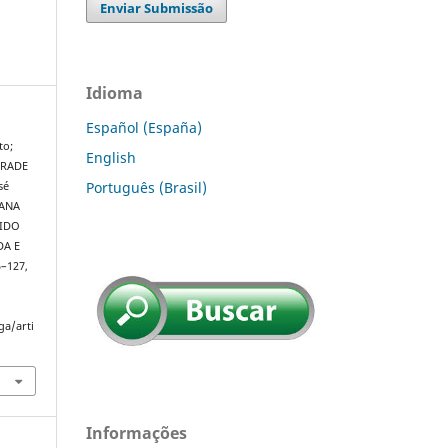
Enviar Submissão
Idioma
Español (España)
to;
English
DRADE
Português (Brasil)
sé
IANA
GIDO
DA E
05–127,
ga/arti
Informações