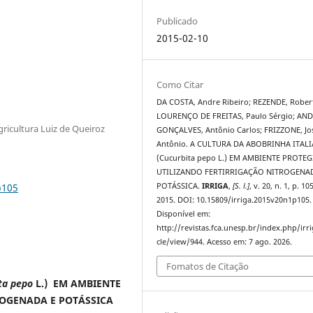
Publicado
2015-02-10
Como Citar
DA COSTA, Andre Ribeiro; REZENDE, Rober
LOURENÇO DE FREITAS, Paulo Sérgio; AN
ricultura Luiz de Queiroz
GONÇALVES, Antônio Carlos; FRIZZONE, Jo
Antônio. A CULTURA DA ABOBRINHA ITAL
(Cucurbita pepo L.) EM AMBIENTE PROTE
UTILIZANDO FERTIRRIGAÇÃO NITROGENA
p105
POTÁSSICA.
IRRIGA
,
[S. l.]
, v. 20, n. 1, p. 1
2015. DOI: 10.15809/irriga.2015v20n1p105.
Disponível em:
http://revistas.fca.unesp.br/index.php/irri
cle/view/944. Acesso em: 7 ago. 2026.
Fomatos de Citação
ta pepo
L.) EM AMBIENTE
ROGENADA E POTÁSSICA