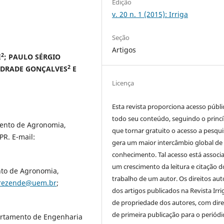
Edição
v. 20 n. 1 (2015): Irriga
Seção
Artigos
2
E
; PAULO SÉRGIO
2
NDRADE GONÇALVES
E
Licença
Esta revista proporciona acesso públi
todo seu conteúdo, seguindo o princí
ento de Agronomia,
que tornar gratuito o acesso a pesqui
R. E-mail:
gera um maior intercâmbio global de
conhecimento. Tal acesso está associ
um crescimento da leitura e citação d
nto de Agronomia,
trabalho de um autor. Os direitos aut
rezende@uem.br
;
dos artigos publicados na Revista Irri
de propriedade dos autores, com dire
de primeira publicação para o periódi
artamento de Engenharia