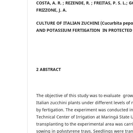
COSTA, A. R. ; REZENDE, R. ; FREITAS, P. S. L.; 
FRIZZONE, J. A.
CULTURE OF ITALIAN ZUCHINI (Cucurbita pep
AND POTASSIUM FERTIGATION IN PROTECTED
2 ABSTRACT
The objective of this study was to evaluate gro
Italian zucchini plants under different levels o
by fertigation. The experiment was conducted i
Technical Center of Irrigation at Maringá State U
transplanting to the experimental area was carri
sowing in polystyrene trays. Seedlings were tran