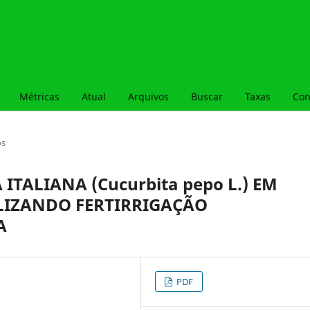
Métricas
Atual
Arquivos
Buscar
Taxas
Con
os
TALIANA (Cucurbita pepo L.) EM
LIZANDO FERTIRRIGAÇÃO
A
PDF