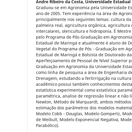
Andre Ribeiro da Costa,
Universidade Estadual
Graduou-se em Agronomia pela Universidade Es
ano de 2005. Tem experiência na área de Agron
principalmente nos seguintes temas: cultura da
palmeira real, agricultura orgânica, agricultura 
intercalares, olericultura e hidroponia. È Mest
pelo Programa de Pós-Graduação em Agronomia
Estadual de Maringá e atualmente é aluno de 
Vegetal do Programa de Pós - Graduação em Ag
Estadual de Maringá e Bolsista de Doutorado d
Aperfeiçoamento de Pessoal de Nível Superior p
Graduação em Agronomia da Universidade Esta
como linha de pesquisa a área de Engenharia de
Drenagem, estudando a fertirrigação na cultura 
acadêmico possui também conhecimentos destac
estatística experimental como estatística paramét
paramétrica, analise de regressão linear e não 
Newton, Método de Marquardt, ambos métodos u
estimação dos parâmetros dos modelos matemáti
Modelo Cobb - Douglas, Modelo Gompertz, Mode
de Weibull, Modelo Exponencial Negativa, Mode
Parabólico).