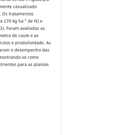
amente casualizado
s. Os tratamentos
-1
 e 270 kg ha
de N) e
O). Foram avaliadas as
metro de caule e as
rutos e produtividade. As
oraram o desempenho das
, mostrando-se como
trientes para as plantas