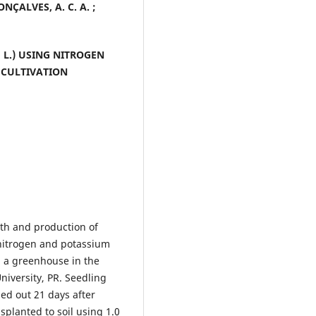
GONÇALVES, A. C. A. ;
o L.) USING NITROGEN
 CULTIVATION
wth and production of
f nitrogen and potassium
n a greenhouse in the
niversity, PR. Seedling
ed out 21 days after
splanted to soil using 1.0