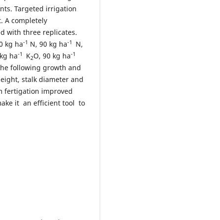
ts. Targeted irrigation
t. A completely
d with three replicates.
-1
-1
0 kg ha
N, 90 kg ha
N,
-1
-1
kg ha
K
O, 90 kg ha
2
The following growth and
ight, stalk diameter and
um fertigation improved
e it an efficient tool to