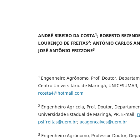
1
ANDRÉ RIBEIRO DA COSTA
; ROBERTO REZEND
2
LOURENÇO DE FREITAS
; ANTÔNIO CARLOS A
3
JOSÉ ANTÔNIO FRIZZONE
1
Engenheiro Agrônomo, Prof. Doutor, Departam
Centro Universitário de Maringá, UNICESUMAR, P
rcosta4@hotmail.com
2
Engenheiro Agrícola, Prof. Doutor, Departame
Universidade Estadual de Maringá, PR. E-mail:
r
pslfreitas@uem.br
;
acagoncalves@uem.br
3
Engenheiro Agrônomo, Professor Doutor, Dep