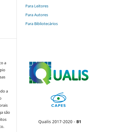
Para Leitores
Para Autores
Para Bibliotecários
co a
pio
sas
ado a
o
orais
ga são
itos
Qualis 2017-2020 -
B1
co.