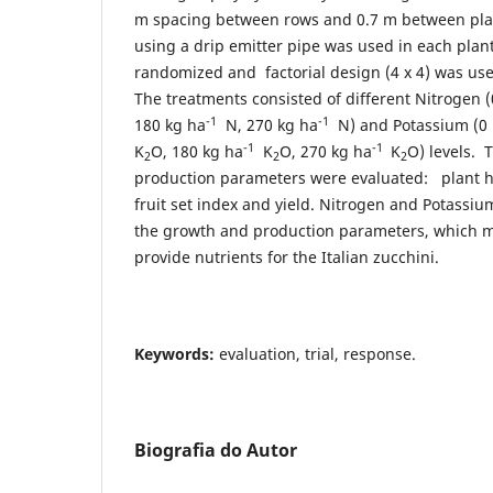
m spacing between rows and 0.7 m between plan
using a drip emitter pipe was used in each plan
randomized and factorial design (4 x 4) was use
The treatments consisted of different Nitrogen (
-1
-1
180 kg ha
N, 270 kg ha
N) and Potassium (0 
-1
-1
K
O, 180 kg ha
K
O, 270 kg ha
K
O) levels. 
2
2
2
production parameters were evaluated: plant he
fruit set index and yield. Nitrogen and Potassi
the growth and production parameters, which mak
provide nutrients for the Italian zucchini.
Keywords:
evaluation, trial, response.
Biografia do Autor