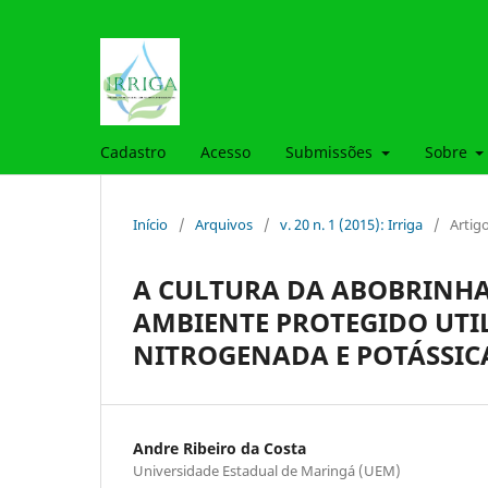
Cadastro
Acesso
Submissões
Sobre
Início
/
Arquivos
/
v. 20 n. 1 (2015): Irriga
/
Artig
A CULTURA DA ABOBRINHA I
AMBIENTE PROTEGIDO UTI
NITROGENADA E POTÁSSIC
Andre Ribeiro da Costa
Universidade Estadual de Maringá (UEM)