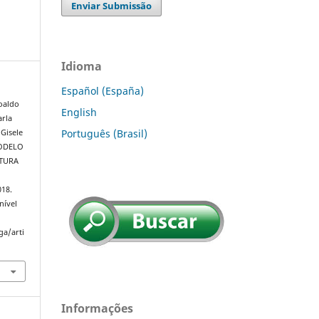
Enviar Submissão
Idioma
Español (España)
oaldo
English
arla
Português (Brasil)
 Gisele
MODELO
TURA
018.
nível
ga/arti
Informações