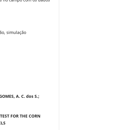
ão, simulação
 GOMES, A. C. dos S.;
TEST FOR THE CORN
ELS