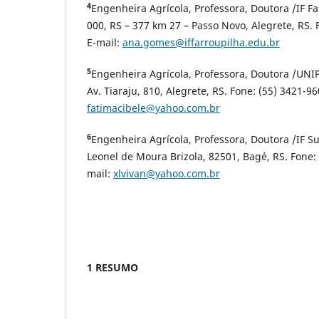
4
Engenheira Agrícola, Professora, Doutora /IF Fa
000, RS – 377 km 27 – Passo Novo, Alegrete, RS. 
E-mail:
ana.gomes@iffarroupilha.edu.br
5
Engenheira Agrícola, Professora, Doutora /UNI
Av. Tiaraju, 810, Alegrete, RS. Fone: (55) 3421-96
fatimacibele@yahoo.com.br
6
Engenheira Agrícola, Professora, Doutora /IF Su
Leonel de Moura Brizola, 82501, Bagé, RS. Fone: 
mail:
xlvivan@yahoo.com.br
1 RESUMO