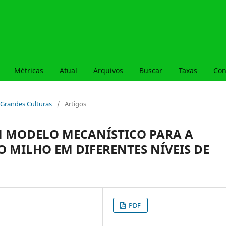
Métricas
Atual
Arquivos
Buscar
Taxas
Con
 - Grandes Culturas
/
Artigos
UM MODELO MECANÍSTICO PARA A
 MILHO EM DIFERENTES NÍVEIS DE
PDF