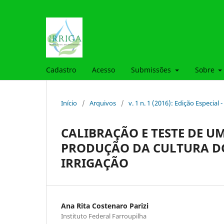
Cadastro
Acesso
Submissões
Sobre
Início
/
Arquivos
/
v. 1 n. 1 (2016): Edição Especial
CALIBRAÇÃO E TESTE DE 
PRODUÇÃO DA CULTURA DO
IRRIGAÇÃO
Ana Rita Costenaro Parizi
Instituto Federal Farroupilha