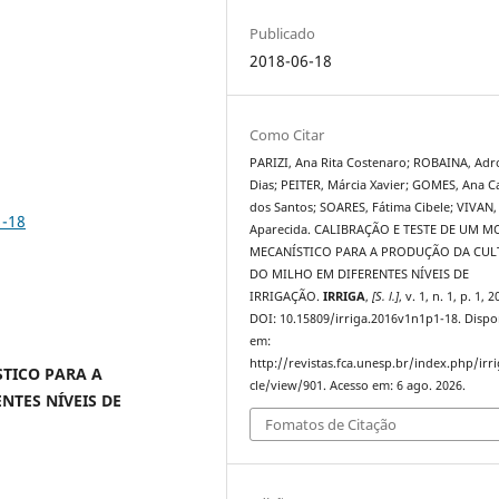
Publicado
2018-06-18
Como Citar
PARIZI, Ana Rita Costenaro; ROBAINA, Adr
Dias; PEITER, Márcia Xavier; GOMES, Ana C
dos Santos; SOARES, Fátima Cibele; VIVAN,
1-18
Aparecida. CALIBRAÇÃO E TESTE DE UM 
MECANÍSTICO PARA A PRODUÇÃO DA CUL
DO MILHO EM DIFERENTES NÍVEIS DE
IRRIGAÇÃO.
IRRIGA
,
[S. l.]
, v. 1, n. 1, p. 1, 2
DOI: 10.15809/irriga.2016v1n1p1-18. Dispo
em:
http://revistas.fca.unesp.br/index.php/irri
STICO PARA A
cle/view/901. Acesso em: 6 ago. 2026.
NTES NÍVEIS DE
Fomatos de Citação