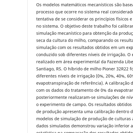
Os modelos matemáticos mecanísticos são base
processo que ocorre no sistema real considerado,
tentativa de se considerar os princípios físicos 
no sistema. O objetivo deste trabalho foi calibr
simulação mecanístico para obtenção da produç
seca da cultura do milho, comparando os result
simulação com os resultados obtidos em um ex
conduzido sob diferentes níveis de irrigação. O
realizado em área experimental da Fazenda Lib
Santiago, RS. O híbrido de milho Pioner 32R22 
diferentes níveis de irrigação (0%, 20%, 40%, 6
evapotranspiração de referência). A calibração 
com os dados do tratamento de 0% da evapotra
posteriormente realizaram-se simulações de nív
o experimento de campo. Os resultados obtido
de produção apresenta uma calibração dentro da
modelos de simulação de produção de culturas a
dados simulados demonstrou variação inferior 
estatística na comparação dos resultados obti