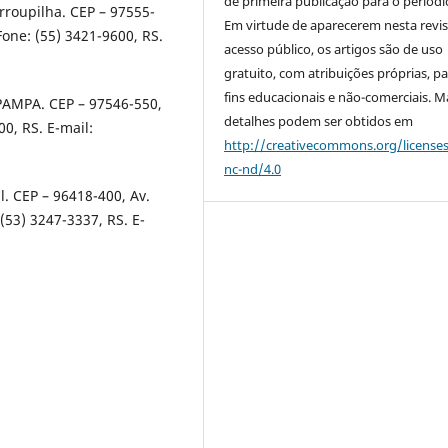
de primeira publicação para o periódi
rroupilha. CEP – 97555-
Em virtude de aparecerem nesta revis
Fone: (55) 3421-9600, RS.
acesso público, os artigos são de uso
gratuito, com atribuições próprias, p
fins educacionais e não-comerciais. M
PAMPA. CEP – 97546-550,
detalhes podem ser obtidos em
00, RS. E-mail:
http://creativecommons.org/license
nc-nd/4.0
l. CEP – 96418-400, Av.
(53) 3247-3337, RS. E-