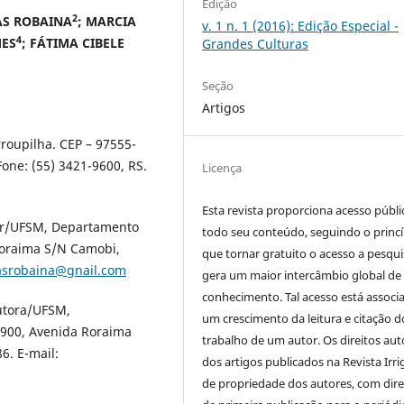
Edição
2
AS ROBAINA
; MARCIA
v. 1 n. 1 (2016): Edição Especial -
4
MES
; FÁTIMA CIBELE
Grandes Culturas
Seção
Artigos
rroupilha. CEP – 97555-
Fone: (55) 3421-9600, RS.
Licença
Esta revista proporciona acesso públi
tor/UFSM, Departamento
todo seu conteúdo, seguindo o princí
Roraima S/N Camobi,
que tornar gratuito o acesso a pesqui
asrobaina@gnail.com
gera um maior intercâmbio global de
conhecimento. Tal acesso está associ
utora/UFSM,
um crescimento da leitura e citação d
 900, Avenida Roraima
trabalho de um autor. Os direitos aut
6. E-mail:
dos artigos publicados na Revista Irri
de propriedade dos autores, com dire