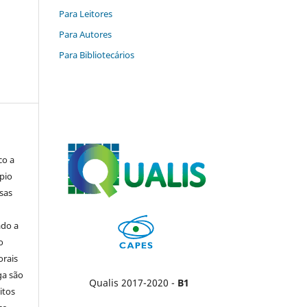
Para Leitores
Para Autores
Para Bibliotecários
co a
pio
sas
ado a
o
orais
ga são
Qualis 2017-2020 -
B1
itos