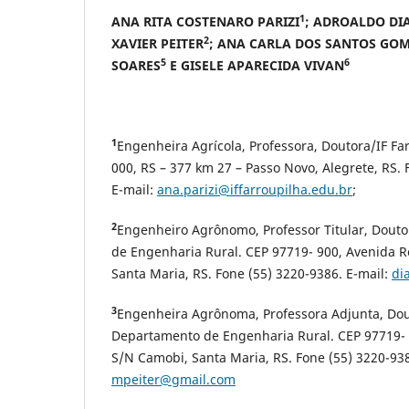
1
ANA RITA COSTENARO PARIZI
; ADROALDO DI
2
XAVIER PEITER
; ANA CARLA DOS SANTOS GO
5
6
SOARES
E GISELE APARECIDA VIVAN
1
Engenheira Agrícola, Professora, Doutora/IF Fa
000, RS – 377 km 27 – Passo Novo, Alegrete, RS. 
E-mail:
ana.parizi@iffarroupilha.edu.br
;
2
Engenheiro Agrônomo, Professor Titular, Dou
de Engenharia Rural. CEP 97719- 900, Avenida 
Santa Maria, RS. Fone (55) 3220-9386. E-mail:
di
3
Engenheira Agrônoma, Professora Adjunta, Do
Departamento de Engenharia Rural. CEP 97719-
S/N Camobi, Santa Maria, RS. Fone (55) 3220-938
mpeiter@gmail.com