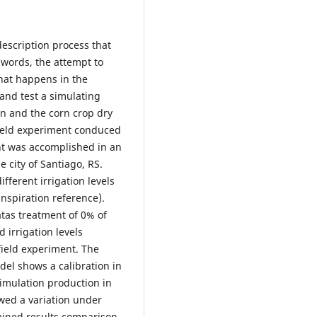
escription process that
 words, the attempt to
that happens in the
 and test a simulating
n and the corn crop dry
field experiment conduced
ent was accomplished in an
 city of Santiago, RS.
ferent irrigation levels
nspiration reference).
tas treatment of 0% of
 irrigation levels
 field experiment. The
el shows a calibration in
imulation production in
owed a variation under
tained results comparison