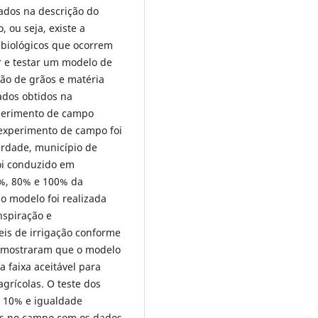
ados na descrição do
 ou seja, existe a
e biológicos que ocorrem
ar e testar um modelo de
ão de grãos e matéria
ados obtidos na
perimento de campo
 experimento de campo foi
erdade, município de
foi conduzido em
0%, 80% e 100% da
do modelo foi realizada
nspiração e
eis de irrigação conforme
s mostraram que o modelo
 faixa aceitável para
grícolas. O teste dos
a 10% e igualdade
dos no campo com os dados