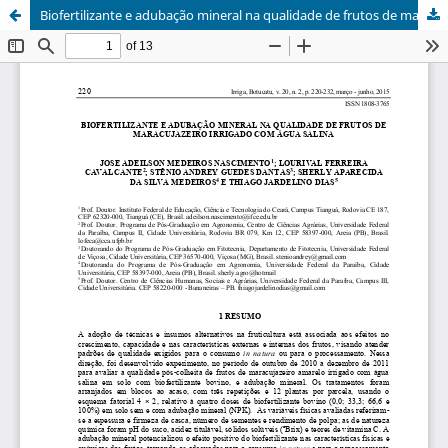
Biofertilizante e adubação mineral na qualidade de frutos de maracujazeiro irrigado com água salina