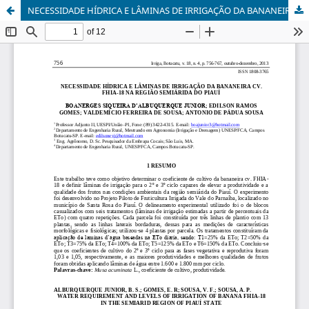
NECESSIDADE HÍDRICA E LÂMINAS DE IRRIGAÇÃO DA BANANEIRA CV. FHIA-18 NA REGIÃO SEMIÁRIDA DO PIAUÍ