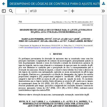
DESEMPENHO DE LÓGICAS DE CONTROLE PARA O AJUSTE AUTOMÁTICO DO pH DA ÁGUA UTILIZADA EM MICROIRRIGAÇÃO