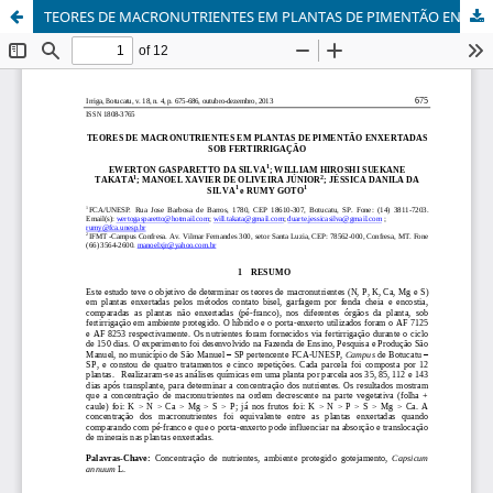
TEORES DE MACRONUTRIENTES EM PLANTAS DE PIMENTÃO ENXERTADAS SOB FERTIRRIGAÇÃO