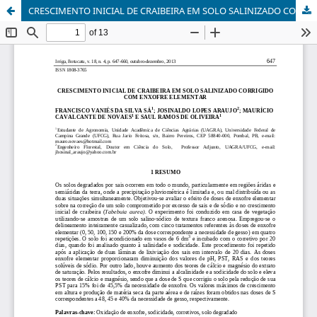
CRESCIMENTO INICIAL DE CRAIBEIRA EM SOLO SALINIZADO CORRIGIDO COM ENXOFRE ELEMENTAR