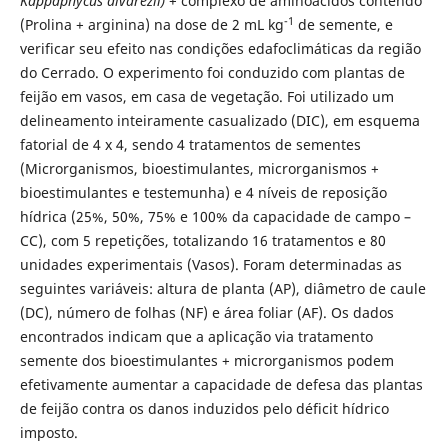
Kappaphycus alvarezii)
+ complexo de aminoácidos contendo
-1
(Prolina + arginina) na dose de 2 mL kg
de semente, e
verificar seu efeito nas condições edafoclimáticas da região
do Cerrado. O experimento foi conduzido com plantas de
feijão em vasos, em casa de vegetação. Foi utilizado um
delineamento inteiramente casualizado (DIC), em esquema
fatorial de 4 x 4, sendo 4 tratamentos de sementes
(Microrganismos, bioestimulantes, microrganismos +
bioestimulantes e testemunha) e 4 níveis de reposição
hídrica (25%, 50%, 75% e 100% da capacidade de campo –
CC), com 5 repetições, totalizando 16 tratamentos e 80
unidades experimentais (Vasos). Foram determinadas as
seguintes variáveis: altura de planta (AP), diâmetro de caule
(DC), número de folhas (NF) e área foliar (AF). Os dados
encontrados indicam que a aplicação via tratamento
semente dos bioestimulantes + microrganismos podem
efetivamente aumentar a capacidade de defesa das plantas
de feijão contra os danos induzidos pelo déficit hídrico
imposto.