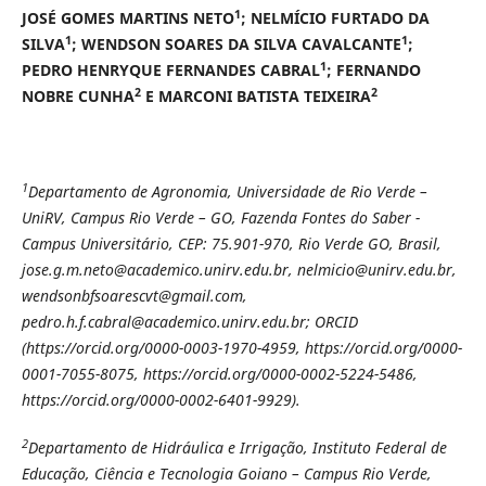
1
JOSÉ GOMES MARTINS NETO
; NELMÍCIO FURTADO DA
1
1
SILVA
; WENDSON SOARES DA SILVA CAVALCANTE
;
1
PEDRO HENRYQUE FERNANDES CABRAL
; FERNANDO
2
2
NOBRE CUNHA
E MARCONI BATISTA TEIXEIRA
1
Departamento de Agronomia, Universidade de Rio Verde –
UniRV, Campus Rio Verde – GO, Fazenda Fontes do Saber -
Campus Universitário, CEP: 75.901-970, Rio Verde GO, Brasil,
jose.g.m.neto@academico.unirv.edu.br, nelmicio@unirv.edu.br,
wendsonbfsoarescvt@gmail.com,
pedro.h.f.cabral@academico.unirv.edu.br; ORCID
(https://orcid.org/0000-0003-1970-4959, https://orcid.org/0000-
0001-7055-8075, https://orcid.org/0000-0002-5224-5486,
https://orcid.org/0000-0002-6401-9929).
2
Departamento de Hidráulica e Irrigação, Instituto Federal de
Educação, Ciência e Tecnologia Goiano – Campus Rio Verde,