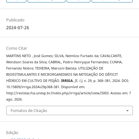
Publicado
2024-07-26
Como Citar
MARTINS NETO , José Gomes; SILVA, Nelmício Furtado da; CAVALCANTE,
Wendson Soares da Silva; CABRAL, Pedro Henryque Fernandes; CUNHA,
Fernando Nobre; TEIXEIRA, Marconi Batista. UTILIZAÇÃO DE
BIOESTIMULANTES E MICRORGANISMOS NA MITIGAÇÃO DO DÉFICIT
HÍDRICO EM CULTIVO DE FEIJÃO.
IRRIGA
,
[S. l.]
, v. 29, p. 368–381, 2024. DOI:
10.15809/irriga.2024v29p368-381. Disponível em:
http://revistas.fca.unesp.br/index.php/irriga/article/view/5003. Acesso em: 7
ago. 2026.
Fomatos de Citação
Edição