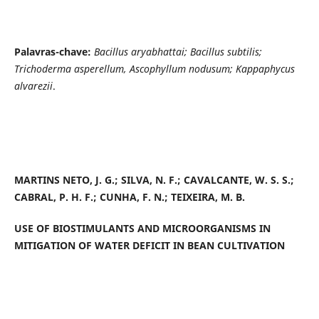
Palavras-chave:
Bacillus aryabhattai; Bacillus subtilis;
Trichoderma asperellum, Ascophyllum nodusum; Kappaphycus
alvarezii
.
MARTINS NETO, J. G.; SILVA, N. F.; CAVALCANTE, W. S. S.;
CABRAL, P. H. F.; CUNHA, F. N.; TEIXEIRA, M. B.
USE OF BIOSTIMULANTS AND MICROORGANISMS IN
MITIGATION OF WATER DEFICIT IN BEAN CULTIVATION