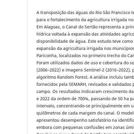
A transposição das águas do Rio São Francisco 
para o fortalecimento da agricultura irrigada n
Em Alagoas, o Canal do Sertão representa a prin
hídrica voltada à expansão das atividades agríc
disponibilidade de água. Este estudo teve como 
expansão da agricultura irrigada nos município
Pariconha, localizados no primeiro trecho do Ca
Foram utilizados dados de uso e cobertura do 
(2006–2022) e imagens Sentinel-2 (2016–2022), 
algoritmo Random Forest. A análise incluiu tam
fornecidos pela SEMARH, revisados e validados p
campo. Os resultados indicaram crescimento da 
e 2022 da ordem de 700%, passando de 50 ha pa
intervalo, concentrando-se principalmente em u
quilômetros de cada margem do canal. O mode
apresentou desempenho satisfatório na identific
embora com pequenas confusões em zonas úmid