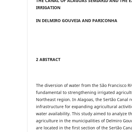
THE CANAL OF ALAGOAS SEMIARID AND THE 
IRRIGATION
IN DELMIRO GOUVEIA AND PARICONHA
2 ABSTRACT
The diversion of water from the São Francisco R
fundamental to strengthening irrigated agricult
Northeast region. In Alagoas, the Sertão Canal 
infrastructure for expanding agricultural activit
water availability. This study aimed to analyze t
agriculture in the municipalities of Delmiro Go
are located in the first section of the Sertão Ca