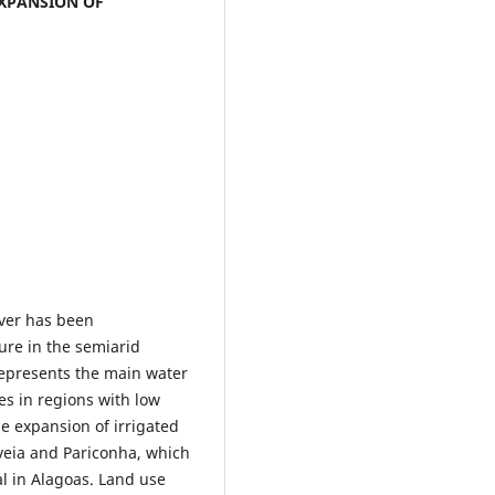
EXPANSION OF
iver has been
ure in the semiarid
represents the main water
ies in regions with low
he expansion of irrigated
uveia and Pariconha, which
nal in Alagoas. Land use