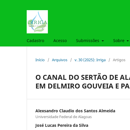
Cadastro
Acesso
Submissões
Sobre
Início
/
Arquivos
/
v. 30 (2025): Irriga
/
Artigos
O CANAL DO SERTÃO DE AL
EM DELMIRO GOUVEIA E P
Alexsandro Claudio dos Santos Almeida
Universidade Federal de Alagoas
José Lucas Pereira da Silva