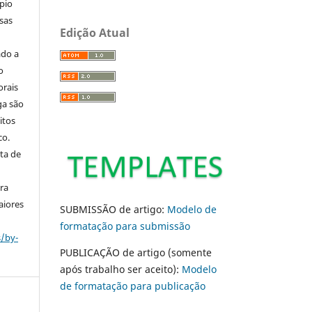
pio
sas
Edição Atual
ado a
o
orais
ga são
itos
co.
ta de
ara
aiores
SUBMISSÃO de artigo:
Modelo de
formatação para submissão
s/by-
PUBLICAÇÃO de artigo (somente
após trabalho ser aceito):
Modelo
de formatação para publicação