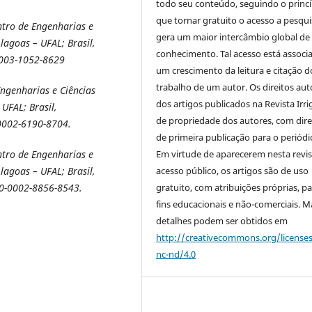
todo seu conteúdo, seguindo o princí
que tornar gratuito o acesso a pesqui
ntro de Engenharias e
gera um maior intercâmbio global de
lagoas – UFAL; Brasil,
conhecimento. Tal acesso está associ
-0003-1052-8629
um crescimento da leitura e citação d
trabalho de um autor. Os direitos aut
ngenharias e Ciências
dos artigos publicados na Revista Irri
UFAL; Brasil,
de propriedade dos autores, com dire
0-0002-6190-8704.
de primeira publicação para o periódi
Em virtude de aparecerem nesta revis
ntro de Engenharias e
acesso público, os artigos são de uso
lagoas – UFAL; Brasil,
gratuito, com atribuições próprias, p
000-0002-8856-8543.
fins educacionais e não-comerciais. M
detalhes podem ser obtidos em
http://creativecommons.org/license
nc-nd/4.0