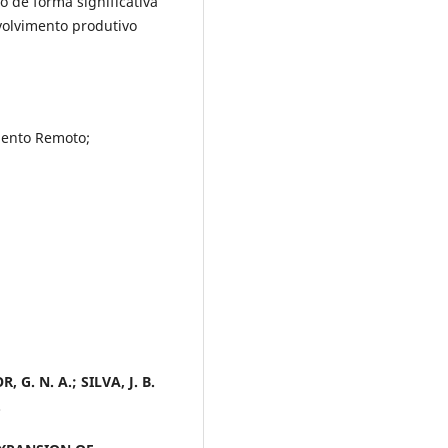
o de forma significativa
volvimento produtivo
mento Remoto;
, G. N. A.; SILVA, J. B.
.