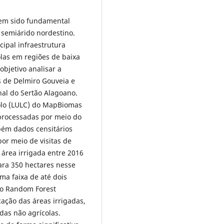
tem sido fundamental
o semiárido nordestino.
cipal infraestrutura
olas em regiões de baixa
objetivo analisar a
s de Delmiro Gouveia e
nal do Sertão Alagoano.
solo (LULC) do MapBiomas
processadas por meio do
bém dados censitários
or meio de visitas de
área irrigada entre 2016
ra 350 hectares nesse
ma faixa de até dois
lo Random Forest
ação das áreas irrigadas,
as não agrícolas.