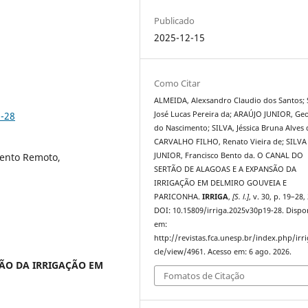
Publicado
2025-12-15
Como Citar
ALMEIDA, Alexsandro Claudio dos Santos; 
9-28
José Lucas Pereira da; ARAÚJO JUNIOR, Ge
do Nascimento; SILVA, Jéssica Bruna Alves 
CARVALHO FILHO, Renato Vieira de; SILVA
mento Remoto,
JUNIOR, Francisco Bento da. O CANAL DO
SERTÃO DE ALAGOAS E A EXPANSÃO DA
IRRIGAÇÃO EM DELMIRO GOUVEIA E
PARICONHA.
IRRIGA
,
[S. l.]
, v. 30, p. 19–28,
DOI: 10.15809/irriga.2025v30p19-28. Dispo
em:
http://revistas.fca.unesp.br/index.php/irri
cle/view/4961. Acesso em: 6 ago. 2026.
ÃO DA IRRIGAÇÃO EM
Fomatos de Citação