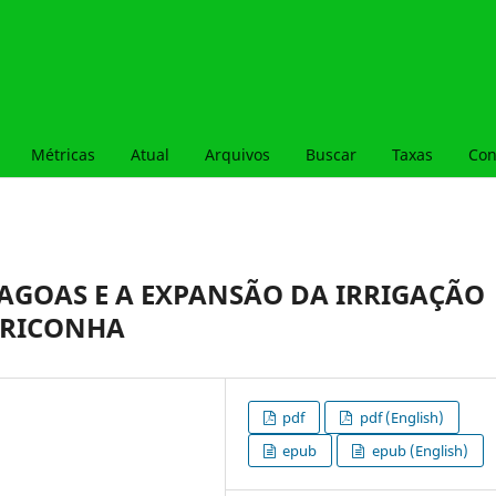
Métricas
Atual
Arquivos
Buscar
Taxas
Con
AGOAS E A EXPANSÃO DA IRRIGAÇÃO
ARICONHA
pdf
pdf (English)
epub
epub (English)