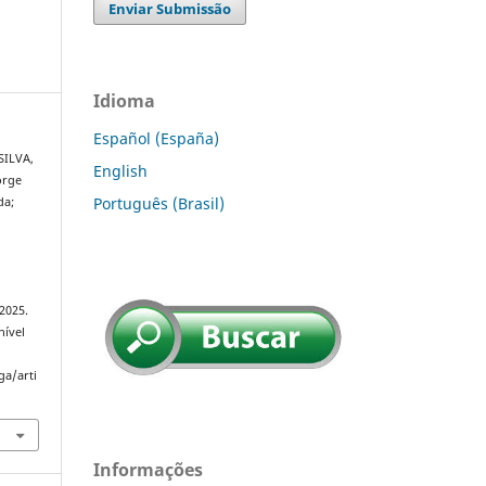
Enviar Submissão
Idioma
Español (España)
SILVA,
English
orge
Português (Brasil)
da;
 2025.
nível
ga/arti
Informações