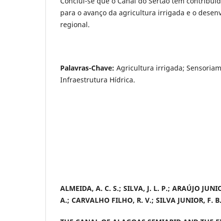
Conclui-se que o Canal do Sertão tem contribuíd
para o avanço da agricultura irrigada e o desen
regional.
Palavras-Chave:
Agricultura irrigada; Sensoria
Infraestrutura Hídrica.
ALMEIDA, A. C. S.; SILVA, J. L. P.; ARAÚJO JUNIOR
A.; CARVALHO FILHO, R. V.; SILVA JUNIOR, F. B