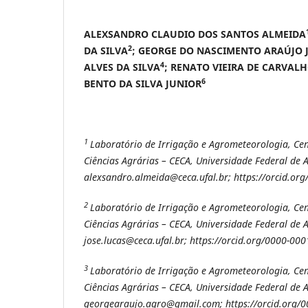
ALEXSANDRO CLAUDIO DOS SANTOS ALMEIDA
2
DA SILVA
; GEORGE DO NASCIMENTO ARAÚJO 
4
ALVES DA SILVA
; RENATO VIEIRA DE CARVAL
6
BENTO DA SILVA JUNIOR
1
Laboratório de Irrigação e Agrometeorologia, Ce
Ciências Agrárias – CECA, Universidade Federal de A
alexsandro.almeida@ceca.ufal.br; https://orcid.or
2
Laboratório de Irrigação e Agrometeorologia, Ce
Ciências Agrárias – CECA, Universidade Federal de A
jose.lucas@ceca.ufal.br; https://orcid.org/0000-00
3
Laboratório de Irrigação e Agrometeorologia, Ce
Ciências Agrárias – CECA, Universidade Federal de A
georgearaujo.agro@gmail.com; https://orcid.org/