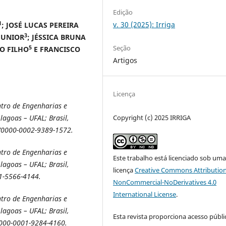
Edição
1
v. 30 (2025): Irriga
; JOSÉ LUCAS PEREIRA
3
JUNIOR
; JÉSSICA BRUNA
Seção
5
HO FILHO
E FRANCISCO
Artigos
Licença
ntro de Engenharias e
Copyright (c) 2025 IRRIGA
lagoas – UFAL; Brasil,
g/0000-0002-9389-1572.
ntro de Engenharias e
Este trabalho está licenciado sob um
lagoas – UFAL; Brasil,
licença
Creative Commons Attribution
01-5566-4144.
NonCommercial-NoDerivatives 4.0
International License
.
ntro de Engenharias e
lagoas – UFAL; Brasil,
Esta revista proporciona acesso públi
0000-0001-9284-4160.