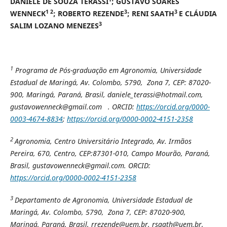
DANIELE DE SOUZA TERASSI
; GUSTAVO SOARES
1 2
3
3
WENNECK
; ROBERTO REZENDE
; RENI SAATH
E CLÁUDIA
3
SALIM LOZANO MENEZES
1
Programa de Pós-graduação em Agronomia, Universidade
Estadual de Maringá,
Av. Colombo, 5790, Zona 7, CEP: 87020-
900, Maringá, Paraná, Brasil, daniele_terassi@hotmail.com,
gustavowenneck@gmail.com . ORCID:
https://orcid.org/0000-
0003-4674-8834
;
https://orcid.org/0000-0002-4151-2358
2
Agronomia, Centro Universitário Integrado, Av. Irmãos
Pereira, 670, Centro, CEP:87301-010, Campo Mourão, Paraná,
Brasil, gustavowenneck@gmail.com. ORCID:
https://orcid.org/0000-0002-4151-2358
3
Departamento de Agronomia, Universidade Estadual de
Maringá,
Av. Colombo, 5790, Zona 7, CEP: 87020-900,
Maringá, Paraná, Brasil, rrezende@uem.br, rsaath@uem.br,