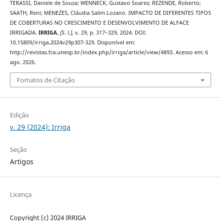
TERASSI, Daniele de Souza; WENNECK, Gustavo Soares; REZENDE, Roberto;
SAATH, Reni; MENEZES, Cláudia Salim Lozano. IMPACTO DE DIFERENTES TIPOS
DE COBERTURAS NO CRESCIMENTO E DESENVOLVIMENTO DE ALFACE
IRRIGADA.
IRRIGA
,
[S. l.]
, v. 29, p. 317–329, 2024. DOI:
10.15809/irriga.2024v29p307-329. Disponível em:
http://revistas.fca.unesp.br/index.php/irriga/article/view/4893. Acesso em: 6
ago. 2026.
Fomatos de Citação
Edição
v. 29 (2024): Irriga
Seção
Artigos
Licença
Copyright (c) 2024 IRRIGA