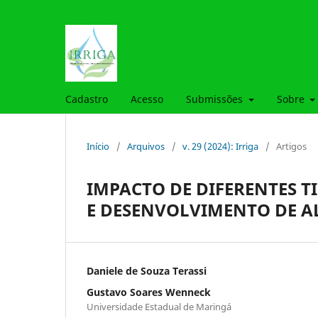
Cadastro
Acesso
Submissões
Sobre
Início
/
Arquivos
/
v. 29 (2024): Irriga
/
Artigos
IMPACTO DE DIFERENTES T
E DESENVOLVIMENTO DE A
Daniele de Souza Terassi
Gustavo Soares Wenneck
Universidade Estadual de Maringá