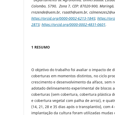
Colombo, 5790, Zona 7, CEP: 87020-900, Maringá, 
rrezende@uem.br, rsaath@uem.br,
cslmenezes2@u
https://orcid.org/0000-0002-6213-1845
;
https://or
2873
;
https://orcid.org/0000-0002-4831-0601
.
1 RESUMO
O objetivo do trabalho foi avaliar o impacto de d
coberturas em momentos distintos, no ciclo pro
crescimento e desenvolvimento da alface, sem res
adotado delineamento experimental de blocos ao
coberturas (sem cobertura, cobertura plástica d
e cobertura vegetal com palha de arroz), e quat
(14, 21, 28 e 35 dias após o transplantio), com 4
implantação da cultura foram utilizadas mudas 