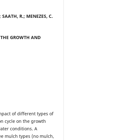
; SAATH, R.; MENEZES, C.
N THE GROWTH AND
mpact of different types of
on cycle on the growth
ater conditions. A
ee mulch types (no mulch,