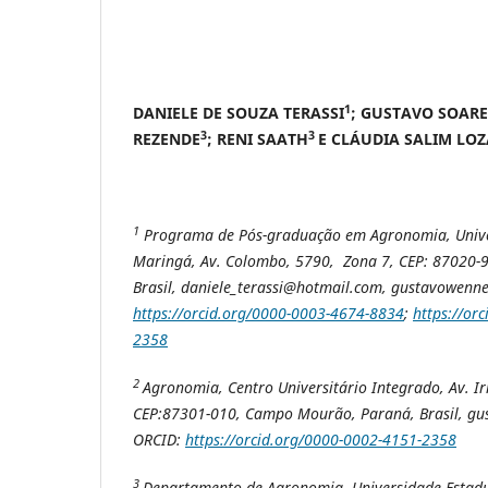
1
DANIELE DE SOUZA TERASSI
; GUSTAVO SOAR
3
3
REZENDE
; RENI SAATH
E CLÁUDIA SALIM LO
1
Programa de Pós-graduação em Agronomia, Unive
Maringá,
Av. Colombo, 5790, Zona 7, CEP: 87020-
Brasil, daniele_terassi@hotmail.com, gustavowen
https://orcid.org/0000-0003-4674-8834
;
https://or
2358
2
Agronomia, Centro Universitário Integrado, Av. Ir
CEP:87301-010, Campo Mourão, Paraná, Brasil, g
ORCID:
https://orcid.org/0000-0002-4151-2358
3
Departamento de Agronomia, Universidade Estadu