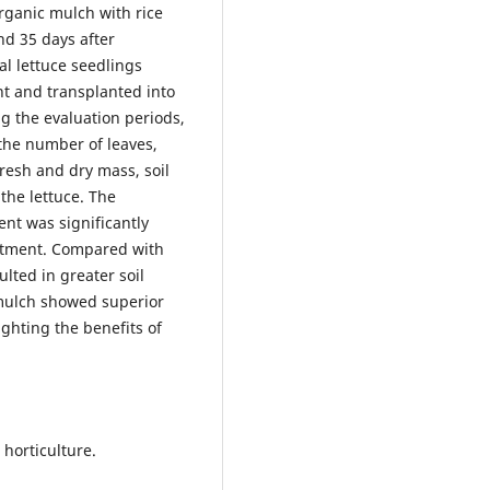
rganic mulch with rice
nd 35 days after
al lettuce seedlings
nt and transplanted into
ng the evaluation periods,
he number of leaves,
fresh and dry mass, soil
the lettuce. The
ent was significantly
eatment. Compared with
lted in greater soil
 mulch showed superior
ghting the benefits of
horticulture.