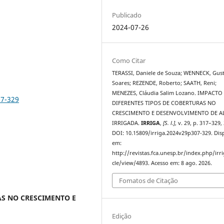
Publicado
2024-07-26
Como Citar
TERASSI, Daniele de Souza; WENNECK, Gus
Soares; REZENDE, Roberto; SAATH, Reni;
MENEZES, Cláudia Salim Lozano. IMPACTO
07-329
DIFERENTES TIPOS DE COBERTURAS NO
CRESCIMENTO E DESENVOLVIMENTO DE A
IRRIGADA.
IRRIGA
,
[S. l.]
, v. 29, p. 317–329,
DOI: 10.15809/irriga.2024v29p307-329. Dis
em:
http://revistas.fca.unesp.br/index.php/irri
cle/view/4893. Acesso em: 8 ago. 2026.
Fomatos de Citação
AS NO CRESCIMENTO E
Edição