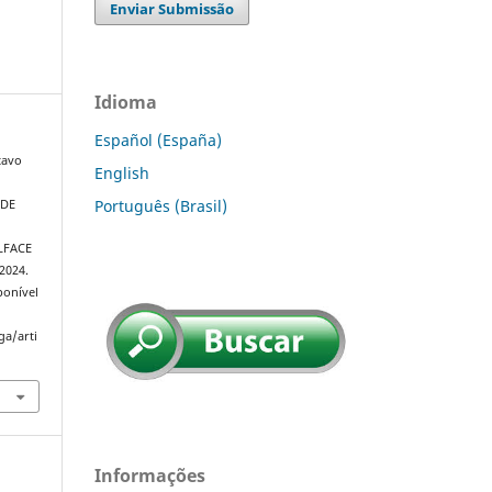
Enviar Submissão
Idioma
Español (España)
tavo
English
Português (Brasil)
 DE
LFACE
 2024.
ponível
ga/arti
Informações