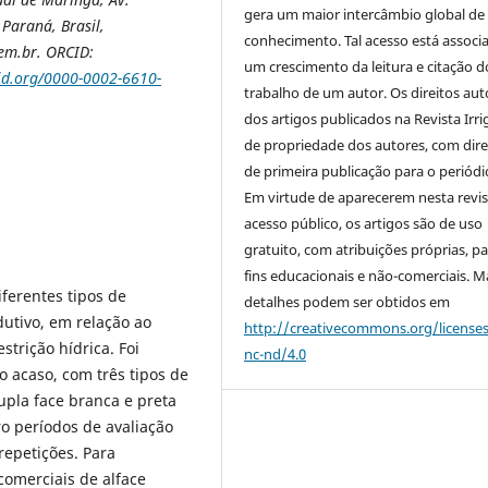
gera um maior intercâmbio global de
Paraná, Brasil,
conhecimento. Tal acesso está associ
em.br. ORCID:
um crescimento da leitura e citação d
cid.org/0000-0002-6610-
trabalho de um autor. Os direitos aut
dos artigos publicados na Revista Irri
de propriedade dos autores, com dire
de primeira publicação para o periódi
Em virtude de aparecerem nesta revis
acesso público, os artigos são de uso
gratuito, com atribuições próprias, p
fins educacionais e não-comerciais. M
iferentes tipos de
detalhes podem ser obtidos em
dutivo, em relação ao
http://creativecommons.org/license
trição hídrica. Foi
nc-nd/4.0
 acaso, com três tipos de
upla face branca e preta
ro períodos de avaliação
 repetições. Para
comerciais de alface