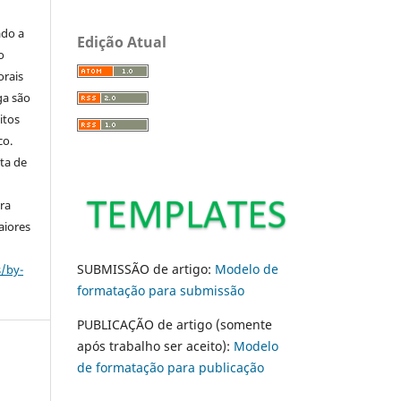
ado a
Edição Atual
o
orais
ga são
itos
co.
ta de
ara
aiores
SUBMISSÃO de artigo:
Modelo de
s/by-
formatação para submissão
PUBLICAÇÃO de artigo (somente
após trabalho ser aceito):
Modelo
de formatação para publicação