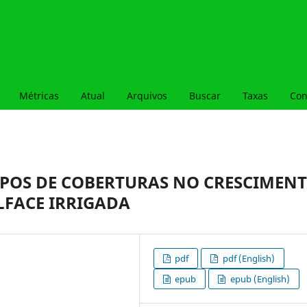
Métricas
Atual
Arquivos
Buscar
Taxas
Con
IPOS DE COBERTURAS NO CRESCIMEN
LFACE IRRIGADA
pdf
pdf (English)
epub
epub (English)