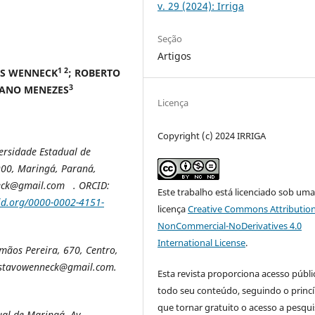
v. 29 (2024): Irriga
Seção
Artigos
1 2
ES WENNECK
; ROBERTO
3
ZANO MENEZES
Licença
Copyright (c) 2024 IRRIGA
rsidade Estadual de
900, Maringá, Paraná,
neck@gmail.com . ORCID:
Este trabalho está licenciado sob um
cid.org/0000-0002-4151-
licença
Creative Commons Attribution
NonCommercial-NoDerivatives 4.0
International License
.
mãos Pereira, 670, Centro,
ustavowenneck@gmail.com.
Esta revista proporciona acesso públi
todo seu conteúdo, seguindo o princí
que tornar gratuito o acesso a pesqui
al de Maringá,
Av.