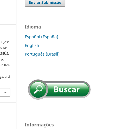
Enviar Submissão
Idioma
Español (España)
, José
English
OS DE
Português (Brasil)
TEÚS,
, p.
29p169-
ga/arti
Informações