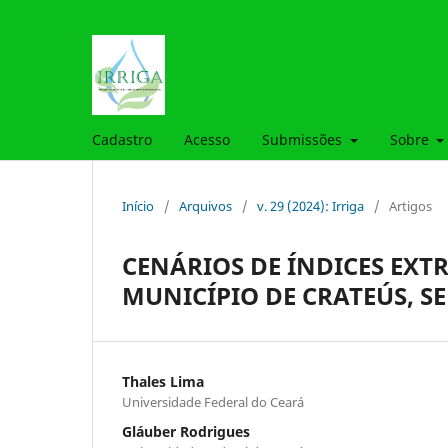
Cadastro
Acesso
Submissões
Sobre
Início
/
Arquivos
/
v. 29 (2024): Irriga
/
Artigos
CENÁRIOS DE ÍNDICES EXT
MUNICÍPIO DE CRATEÚS, S
Thales Lima
Universidade Federal do Ceará
Gláuber Rodrigues