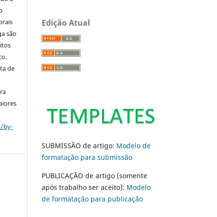
o
orais
Edição Atual
ga são
itos
co.
ta de
ara
aiores
s/by-
SUBMISSÃO de artigo:
Modelo de
formatação para submissão
PUBLICAÇÃO de artigo (somente
após trabalho ser aceito):
Modelo
de formatação para publicação