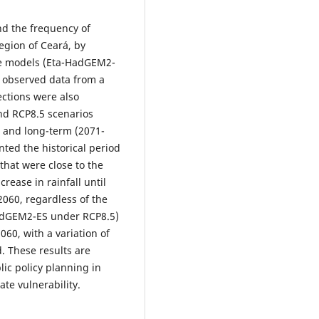
nd the frequency of
egion of Ceará, by
te models (Eta-HadGEM2-
h observed data from a
ections were also
nd RCP8.5 scenarios
, and long-term (2071-
nted the historical period
hat were close to the
rease in rainfall until
2060, regardless of the
HadGEM2-ES under RCP8.5)
060, with a variation of
. These results are
ic policy planning in
te vulnerability.