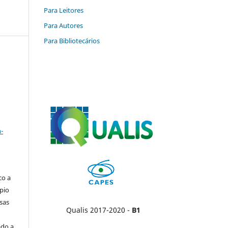
Para Leitores
Para Autores
Para Bibliotecários
a
-
co a
pio
sas
Qualis 2017-2020 -
B1
ado a