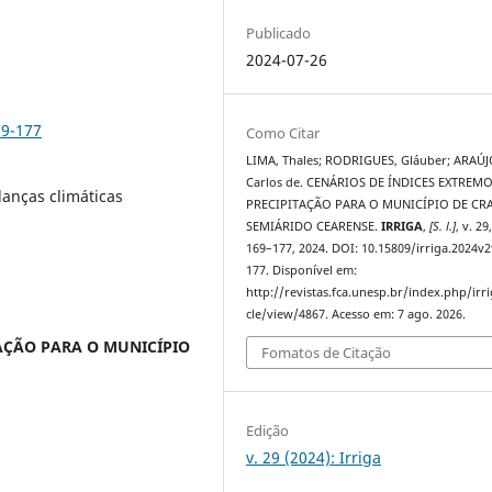
Publicado
2024-07-26
69-177
Como Citar
LIMA, Thales; RODRIGUES, Gláuber; ARAÚJO
Carlos de. CENÁRIOS DE ÍNDICES EXTREM
anças climáticas
PRECIPITAÇÃO PARA O MUNICÍPIO DE CRA
SEMIÁRIDO CEARENSE.
IRRIGA
,
[S. l.]
, v. 29
169–177, 2024. DOI: 10.15809/irriga.2024v
177. Disponível em:
http://revistas.fca.unesp.br/index.php/irri
cle/view/4867. Acesso em: 7 ago. 2026.
TAÇÃO PARA O MUNICÍPIO
Fomatos de Citação
Edição
v. 29 (2024): Irriga