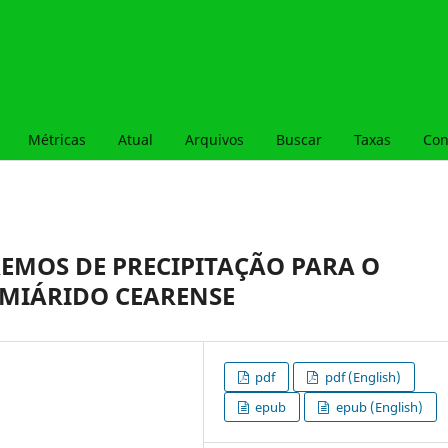
Métricas
Atual
Arquivos
Buscar
Taxas
Con
REMOS DE PRECIPITAÇÃO PARA O
EMIÁRIDO CEARENSE
pdf
pdf (English)
epub
epub (English)