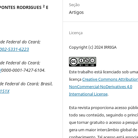
Seção
2
 PONTES RODRIGUES
E
Artigos
Licença
de Federal do Ceará;
Copyright (c) 2024 IRRIGA
0002-5331-6223
de Federal do Ceará;
/
0000-0001-7427-6104
.
Este trabalho está licenciado sob um
licença
Creative Commons Attribution
e Federal do Ceará; Brasil,
NonCommercial-NoDerivatives 4.0
-151X
International License
.
Esta revista proporciona acesso públi
todo seu conteúdo, seguindo o princí
que tornar gratuito o acesso a pesqui
gera um maior intercâmbio global de
conhecimento. Tal acesso está associ