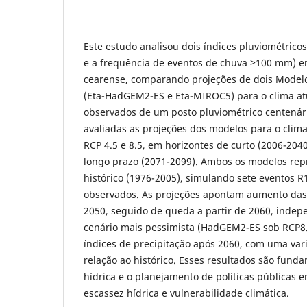
Este estudo analisou dois índices pluviométricos
e a frequência de eventos de chuva ≥100 mm) e
cearense, comparando projeções de dois Modelo
(Eta-HadGEM2-ES e Eta-MIROC5) para o clima a
observados de um posto pluviométrico centená
avaliadas as projeções dos modelos para o clima
RCP 4.5 e 8.5, em horizontes de curto (2006-204
longo prazo (2071-2099). Ambos os modelos re
histórico (1976-2005), simulando sete eventos 
observados. As projeções apontam aumento das 
2050, seguido de queda a partir de 2060, indep
cenário mais pessimista (HadGEM2-ES sob RCP8.
índices de precipitação após 2060, com uma var
relação ao histórico. Esses resultados são fund
hídrica e o planejamento de políticas públicas
escassez hídrica e vulnerabilidade climática.