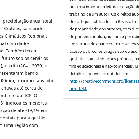
um crescimento da leitura e citação d
trabalho de um autor. Os direitos aut
 (precipitação anual total
dos artigos publicados na Revista Irri
m Crateús, semiárido
de propriedade dos autores, com dire
s Climáticos Regionais
de primeira publicação para o periódi
tual com dados
Em virtude de aparecerem nesta revis
rio. Também foram
acesso público, os artigos são de uso
 futuro sob os cenários
gratuito, com atribuições próprias, p
0), médio (2041-2070) e
fins educacionais e não-comerciais. M
presentaram bem o
detalhes podem ser obtidos em
R100mm, próximos aos oito
http://creativecommons.org/license
chuvas até cerca de
nc-nd/4.0
endente do RCP. O
5) indicou os menores
iação de até -19,4% em
amentais para a gestão
 em uma região com