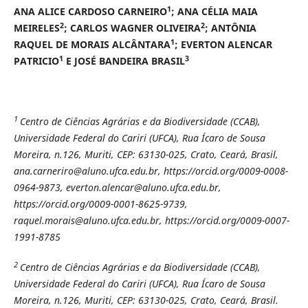
1
ANA ALICE CARDOSO CARNEIRO
; ANA CÉLIA MAIA
2
2
MEIRELES
; CARLOS WAGNER OLIVEIRA
; ANTÔNIA
1
RAQUEL DE MORAIS ALCÂNTARA
; EVERTON ALENCAR
1
3
PATRICIO
E JOSÉ BANDEIRA BRASIL
1
Centro de Ciências Agrárias e da Biodiversidade (CCAB),
Universidade Federal do Cariri (UFCA), Rua Ícaro de Sousa
Moreira, n.126, Muriti, CEP: 63130-025, Crato, Ceará, Brasil,
ana.carneriro@aluno.ufca.edu.br, https://orcid.org/0009-0008-
0964-9873, everton.alencar@aluno.ufca.edu.br,
https://orcid.org/0009-0001-8625-9739,
raquel.morais@aluno.ufca.edu.br, https://orcid.org/0009-0007-
1991-8785
2
Centro de Ciências Agrárias e da Biodiversidade (CCAB),
Universidade Federal do Cariri (UFCA), Rua Ícaro de Sousa
Moreira, n.126, Muriti, CEP: 63130-025, Crato, Ceará, Brasil.