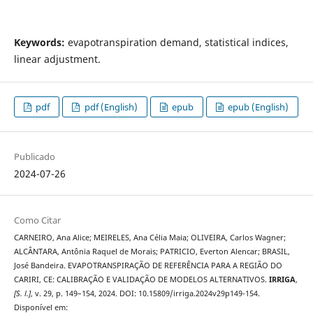
Keywords:
evapotranspiration demand, statistical indices,
linear adjustment.
pdf
pdf (English)
epub
epub (English)
Publicado
2024-07-26
Como Citar
CARNEIRO, Ana Alice; MEIRELES, Ana Célia Maia; OLIVEIRA, Carlos Wagner;
ALCÂNTARA, Antônia Raquel de Morais; PATRICIO, Everton Alencar; BRASIL,
José Bandeira. EVAPOTRANSPIRAÇÃO DE REFERÊNCIA PARA A REGIÃO DO
CARIRI, CE: CALIBRAÇÃO E VALIDAÇÃO DE MODELOS ALTERNATIVOS.
IRRIGA
,
[S. l.]
, v. 29, p. 149–154, 2024. DOI: 10.15809/irriga.2024v29p149-154.
Disponível em: