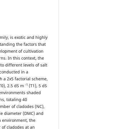
mily, is exotic and highly
anding the factors that
elopment of cultivation
s. In this context, the
o different levels of salt
conducted in a
 a 2x5 factorial scheme,
-1
(T0), 2.5 dS m
(T1), 5 dS
n environments shaded
ns, totaling 40
umber of cladodes (NC),
ode diameter (DMC) and
n environment, the
of cladodes at an