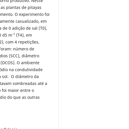
torno produtivo. Nesse
 as plantas de pitayas
amento. O experimento foi
ramente casualizado, em
 de 0 adição de sal (T0),
-1
0 dS m
(T4), em
), com 4 repetições,
s foram: número de
dios (SCC), diâmetro
a (DCOS). O ambiente
dio na condutividade
 sol. O diâmetro da
estavam sombreadas até a
 foi maior entre o
dio do que as outras