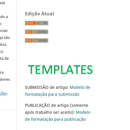
sas
Edição Atual
ado a
o
orais
ga são
itos
co.
ta de
ara
aiores
SUBMISSÃO de artigo:
Modelo de
s/by-
formatação para submissão
PUBLICAÇÃO de artigo (somente
após trabalho ser aceito):
Modelo
de formatação para publicação