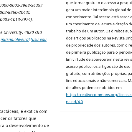
que tornar gratuito o acesso a pesqui
/0000-0002-3968-5639);
gera um maior intercâmbio global de
0002-8860-2043);
conhecimento. Tal acesso está associ
0-0003-1013-2974).
um crescimento da leitura e citação d
trabalho de um autor. Os direitos aut
te University, 4820 OId
dos artigos publicados na Revista Irri
,
milena.oliveira@usu.edu
de propriedade dos autores, com dire
de primeira publicação para o periódi
Em virtude de aparecerem nesta revis
acesso público, os artigos são de uso
gratuito, com atribuições próprias, p
fins educacionais e não-comerciais. M
detalhes podem ser obtidos em
http://creativecommons.org/license
nc-nd/4.0
cactáceas, é exótica com
cer os fatores que
ara o desenvolvimento de