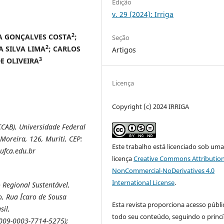
Edição
v. 29 (2024): Irriga
2
LA GONÇALVES COSTA
;
Seção
2
A SILVA LIMA
; CARLOS
Artigos
3
E OLIVEIRA
Licença
Copyright (c) 2024 IRRIGA
CCAB), Universidade Federal
Moreira, 126, Muriti, CEP:
Este trabalho está licenciado sob um
ufca.edu.br
licença
Creative Commons Attribution
NonCommercial-NoDerivatives 4.0
International License
.
Regional Sustentável,
o, Rua Ícaro de Sousa
Esta revista proporciona acesso públi
sil,
todo seu conteúdo, seguindo o princí
0009-0003-7714-5275);