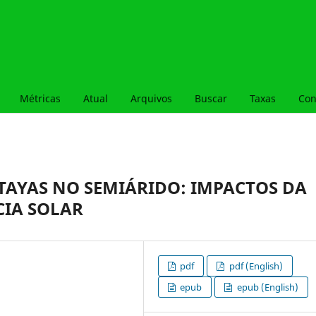
Métricas
Atual
Arquivos
Buscar
Taxas
Con
TAYAS NO SEMIÁRIDO: IMPACTOS DA
CIA SOLAR
pdf
pdf (English)
epub
epub (English)