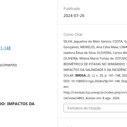
Publicado
2024-07-26
Como Citar
SILVA, Jaqueline de Melo Santos; COSTA, G
41-148
Gonçalves; MEIRELES, Ana Célia Maia; LIMA
Isadora Êdua da Silva; OLIVEIRA, Carlos W
OLIVEIRA, Milena Maria Tomaz de. ESTUD
scimento
BIOMÉTRICO DE PITAYAS NO SEMIÁRIDO:
IMPACTOS DA SALINIDADE E DA INCIDÊNC
SOLAR.
IRRIGA
,
[S. l.]
, v. 29, p. 141–148, 202
DOI: 10.15809/irriga.2024v29p141-148. Dis
em:
http://revistas.fca.unesp.br/index.php/irri
cle/view/4863. Acesso em: 8 ago. 2026.
DO: IMPACTOS DA
Fomatos de Citação