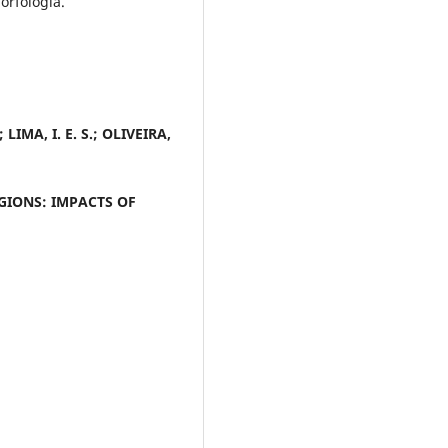
rfologia.
; LIMA, I. E. S.; OLIVEIRA,
EGIONS: IMPACTS OF