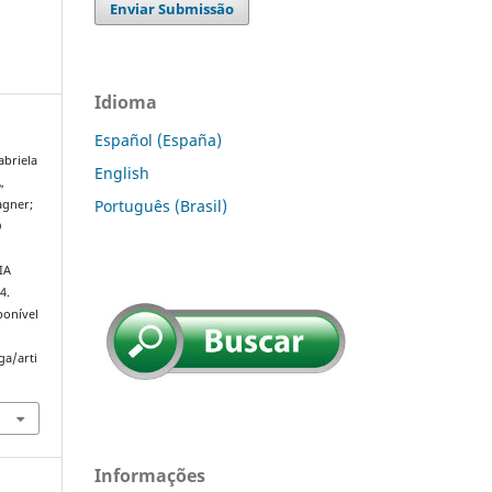
Enviar Submissão
Idioma
Español (España)
abriela
English
,
Português (Brasil)
agner;
O
IA
4.
ponível
ga/arti
Informações