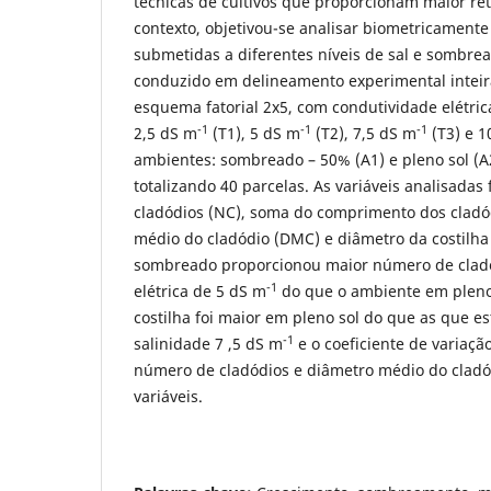
técnicas de cultivos que proporcionam maior re
contexto, objetivou-se analisar biometricamente
submetidas a diferentes níveis de sal e sombre
conduzido em delineamento experimental intei
esquema fatorial 2x5, com condutividade elétrica
-1
-1
-1
2,5 dS m
(T1), 5 dS m
(T2), 7,5 dS m
(T3) e 1
ambientes: sombreado – 50% (A1) e pleno sol (A2
totalizando 40 parcelas. As variáveis analisada
cladódios (NC), soma do comprimento dos cladó
médio do cladódio (DMC) e diâmetro da costilh
sombreado proporcionou maior número de cladó
-1
elétrica de 5 dS m
do que o ambiente em pleno
costilha foi maior em pleno sol do que as que 
-1
salinidade 7 ,5 dS m
e o coeficiente de variação
número de cladódios e diâmetro médio do cladó
variáveis.