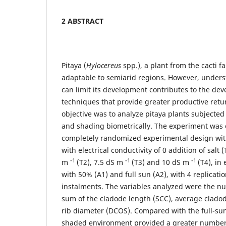
2 ABSTRACT
Pitaya (
Hylocereus
spp.), a plant from the cacti fa
adaptable to semiarid regions. However, underst
can limit its development contributes to the dev
techniques that provide greater productive return
objective was to analyze pitaya plants subjected t
and shading biometrically. The experiment was 
completely randomized experimental design with
with electrical conductivity of 0 addition of salt 
-1
-1
-1
m
(T2), 7.5 dS m
(T3) and 10 dS m
(T4), i
with 50% (A1) and full sun (A2), with 4 replicatio
instalments. The variables analyzed were the n
sum of the cladode length (SCC), average clad
rib diameter (DCOS). Compared with the full-su
shaded environment provided a greater number 