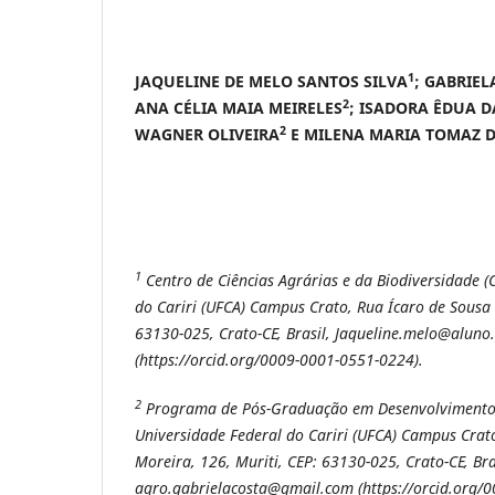
1
JAQUELINE DE MELO SANTOS SILVA
; GABRIE
2
ANA CÉLIA MAIA MEIRELES
; ISADORA ÊDUA D
2
WAGNER OLIVEIRA
E MILENA MARIA TOMAZ D
1
Centro de Ciências Agrárias e da Biodiversidade (
do Cariri (UFCA) Campus Crato, Rua Ícaro de Sousa 
63130-025, Crato-CE, Brasil, Jaqueline.melo@aluno.
(https://orcid.org/0009-0001-0551-0224).
2
Programa de Pós-Graduação em Desenvolvimento 
Universidade Federal do Cariri (UFCA) Campus Crat
Moreira, 126, Muriti, CEP: 63130-025, Crato-CE, Bra
agro.gabrielacosta@gmail.com (https://orcid.org/