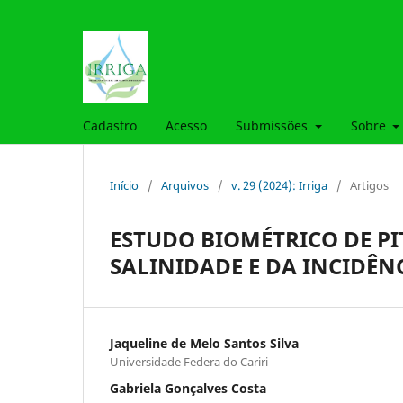
Cadastro
Acesso
Submissões
Sobre
Início
/
Arquivos
/
v. 29 (2024): Irriga
/
Artigos
ESTUDO BIOMÉTRICO DE PI
SALINIDADE E DA INCIDÊN
Jaqueline de Melo Santos Silva
Universidade Federa do Cariri
Gabriela Gonçalves Costa