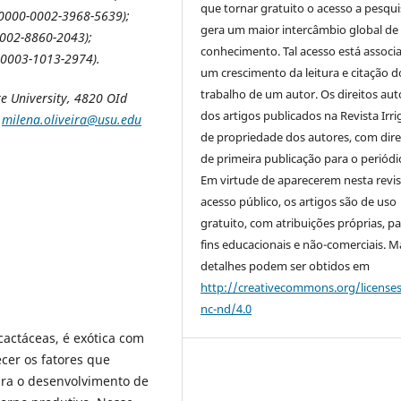
que tornar gratuito o acesso a pesqui
/0000-0002-3968-5639);
gera um maior intercâmbio global de
0002-8860-2043);
conhecimento. Tal acesso está associ
0-0003-1013-2974).
um crescimento da leitura e citação d
trabalho de um autor. Os direitos aut
te University, 4820 OId
dos artigos publicados na Revista Irri
,
milena.oliveira@usu.edu
de propriedade dos autores, com dire
de primeira publicação para o periódi
Em virtude de aparecerem nesta revis
acesso público, os artigos são de uso
gratuito, com atribuições próprias, p
fins educacionais e não-comerciais. M
detalhes podem ser obtidos em
http://creativecommons.org/license
nc-nd/4.0
cactáceas, é exótica com
cer os fatores que
ara o desenvolvimento de