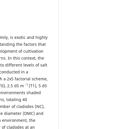
mily, is exotic and highly
anding the factors that
elopment of cultivation
s. In this context, the
o different levels of salt
conducted in a
 a 2x5 factorial scheme,
-1
(T0), 2.5 dS m
(T1), 5 dS
n environments shaded
ns, totaling 40
umber of cladodes (NC),
ode diameter (DMC) and
n environment, the
of cladodes at an