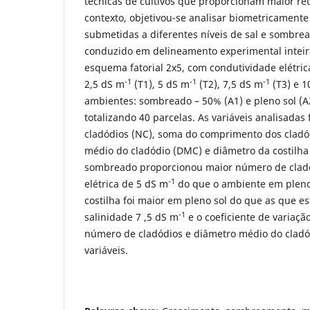
técnicas de cultivos que proporcionam maior re
contexto, objetivou-se analisar biometricamente
submetidas a diferentes níveis de sal e sombre
conduzido em delineamento experimental intei
esquema fatorial 2x5, com condutividade elétrica
-1
-1
-1
2,5 dS m
(T1), 5 dS m
(T2), 7,5 dS m
(T3) e 1
ambientes: sombreado – 50% (A1) e pleno sol (A2
totalizando 40 parcelas. As variáveis analisada
cladódios (NC), soma do comprimento dos cladó
médio do cladódio (DMC) e diâmetro da costilh
sombreado proporcionou maior número de cladó
-1
elétrica de 5 dS m
do que o ambiente em pleno
costilha foi maior em pleno sol do que as que 
-1
salinidade 7 ,5 dS m
e o coeficiente de variação
número de cladódios e diâmetro médio do cladó
variáveis.