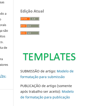
sas
Edição Atual
ado a
o
orais
ga são
itos
co.
ta de
ara
aiores
SUBMISSÃO de artigo:
Modelo de
s/by-
formatação para submissão
PUBLICAÇÃO de artigo (somente
após trabalho ser aceito):
Modelo
de formatação para publicação