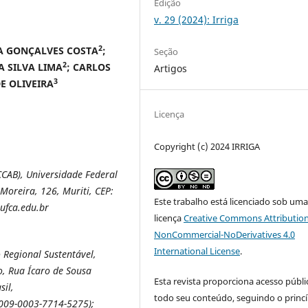
Edição
v. 29 (2024): Irriga
2
LA GONÇALVES COSTA
;
Seção
2
A SILVA LIMA
; CARLOS
Artigos
3
E OLIVEIRA
Licença
Copyright (c) 2024 IRRIGA
CCAB), Universidade Federal
Moreira, 126, Muriti, CEP:
Este trabalho está licenciado sob um
ufca.edu.br
licença
Creative Commons Attribution
NonCommercial-NoDerivatives 4.0
International License
.
Regional Sustentável,
o, Rua Ícaro de Sousa
Esta revista proporciona acesso públi
sil,
todo seu conteúdo, seguindo o princí
0009-0003-7714-5275);