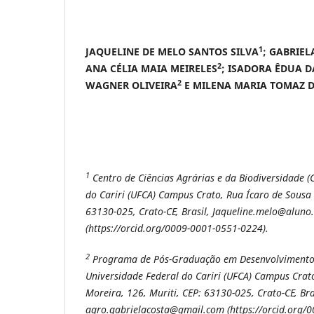
1
JAQUELINE DE MELO SANTOS SILVA
; GABRIE
2
ANA CÉLIA MAIA MEIRELES
; ISADORA ÊDUA D
2
WAGNER OLIVEIRA
E MILENA MARIA TOMAZ D
1
Centro de Ciências Agrárias e da Biodiversidade (
do Cariri (UFCA) Campus Crato, Rua Ícaro de Sousa 
63130-025, Crato-CE, Brasil, Jaqueline.melo@aluno.
(https://orcid.org/0009-0001-0551-0224).
2
Programa de Pós-Graduação em Desenvolvimento 
Universidade Federal do Cariri (UFCA) Campus Crat
Moreira, 126, Muriti, CEP: 63130-025, Crato-CE, Bra
agro.gabrielacosta@gmail.com (https://orcid.org/