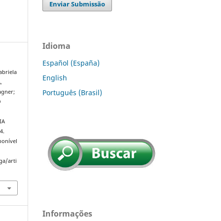
Enviar Submissão
Idioma
Español (España)
abriela
English
,
Português (Brasil)
agner;
O
IA
4.
ponível
ga/arti
Informações