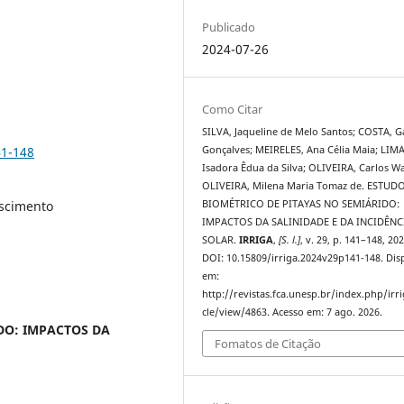
Publicado
2024-07-26
Como Citar
SILVA, Jaqueline de Melo Santos; COSTA, G
41-148
Gonçalves; MEIRELES, Ana Célia Maia; LIMA
Isadora Êdua da Silva; OLIVEIRA, Carlos W
OLIVEIRA, Milena Maria Tomaz de. ESTUD
scimento
BIOMÉTRICO DE PITAYAS NO SEMIÁRIDO:
IMPACTOS DA SALINIDADE E DA INCIDÊNC
SOLAR.
IRRIGA
,
[S. l.]
, v. 29, p. 141–148, 202
DOI: 10.15809/irriga.2024v29p141-148. Dis
em:
http://revistas.fca.unesp.br/index.php/irri
cle/view/4863. Acesso em: 7 ago. 2026.
DO: IMPACTOS DA
Fomatos de Citação