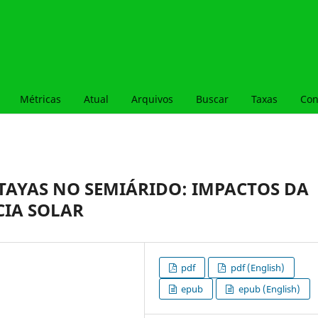
Métricas
Atual
Arquivos
Buscar
Taxas
Con
TAYAS NO SEMIÁRIDO: IMPACTOS DA
CIA SOLAR
pdf
pdf (English)
epub
epub (English)