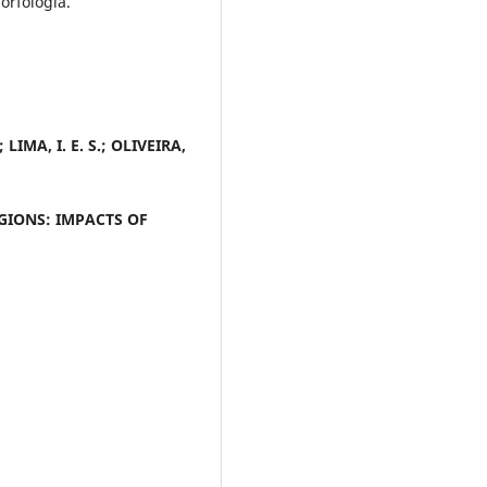
rfologia.
; LIMA, I. E. S.; OLIVEIRA,
EGIONS: IMPACTS OF