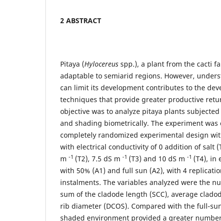
2 ABSTRACT
Pitaya (
Hylocereus
spp.), a plant from the cacti fa
adaptable to semiarid regions. However, underst
can limit its development contributes to the dev
techniques that provide greater productive return
objective was to analyze pitaya plants subjected t
and shading biometrically. The experiment was 
completely randomized experimental design with
with electrical conductivity of 0 addition of salt 
-1
-1
-1
m
(T2), 7.5 dS m
(T3) and 10 dS m
(T4), i
with 50% (A1) and full sun (A2), with 4 replicatio
instalments. The variables analyzed were the n
sum of the cladode length (SCC), average clad
rib diameter (DCOS). Compared with the full-su
shaded environment provided a greater number 