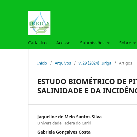
Cadastro
Acesso
Submissões
Sobre
Início
/
Arquivos
/
v. 29 (2024): Irriga
/
Artigos
ESTUDO BIOMÉTRICO DE PI
SALINIDADE E DA INCIDÊN
Jaqueline de Melo Santos Silva
Universidade Federa do Cariri
Gabriela Gonçalves Costa