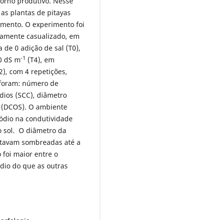
torno produtivo. Nesse
 as plantas de pitayas
amento. O experimento foi
ramente casualizado, em
 de 0 adição de sal (T0),
-1
0 dS m
(T4), em
), com 4 repetições,
s foram: número de
dios (SCC), diâmetro
a (DCOS). O ambiente
dio na condutividade
 sol. O diâmetro da
estavam sombreadas até a
 foi maior entre o
dio do que as outras