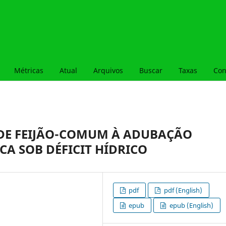
Métricas
Atual
Arquivos
Buscar
Taxas
Con
DE FEIJÃO-COMUM À ADUBAÇÃO
A SOB DÉFICIT HÍDRICO
pdf
pdf (English)
epub
epub (English)