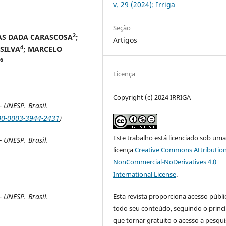
v. 29 (2024): Irriga
Seção
2
AS DADA CARASCOSA
;
Artigos
4
 SILVA
; MARCELO
6
Licença
Copyright (c) 2024 IRRIGA
 UNESP. Brasil.
000-0003-3944-2431
)
Este trabalho está licenciado sob um
 UNESP. Brasil.
licença
Creative Commons Attribution
NonCommercial-NoDerivatives 4.0
International License
.
Esta revista proporciona acesso públi
 UNESP. Brasil.
todo seu conteúdo, seguindo o princí
que tornar gratuito o acesso a pesqui