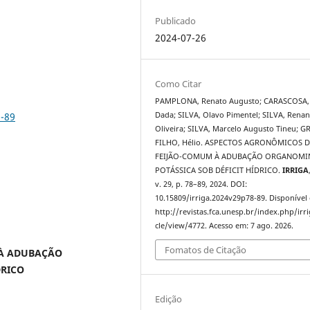
Publicado
2024-07-26
Como Citar
PAMPLONA, Renato Augusto; CARASCOSA,
8-89
Dada; SILVA, Olavo Pimentel; SILVA, Renan
Oliveira; SILVA, Marcelo Augusto Tineu; G
FILHO, Hélio. ASPECTOS AGRONÔMICOS D
l
FEIJÃO-COMUM À ADUBAÇÃO ORGANOMI
POTÁSSICA SOB DÉFICIT HÍDRICO.
IRRIGA
v. 29, p. 78–89, 2024. DOI:
10.15809/irriga.2024v29p78-89. Disponível
http://revistas.fca.unesp.br/index.php/irri
cle/view/4772. Acesso em: 7 ago. 2026.
Fomatos de Citação
 À ADUBAÇÃO
DRICO
Edição