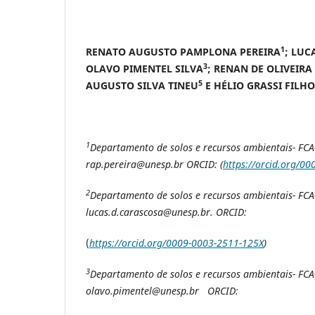
1
RENATO AUGUSTO PAMPLONA PEREIRA
; LUC
3
OLAVO PIMENTEL SILVA
; RENAN DE OLIVEIRA
5
AUGUSTO SILVA TINEU
E HÉLIO GRASSI FILHO
1
Departamento de solos e recursos ambientais- FCA-
rap.pereira@unesp.br ORCID: (
https://orcid.org/0
2
Departamento de solos e recursos ambientais- FCA-
lucas.d.carascosa@unesp.br. ORCID:
(
https://orcid.org/0009-0003-2511-125X
)
3
Departamento de solos e recursos ambientais- FCA-
olavo.pimentel@unesp.br ORCID: