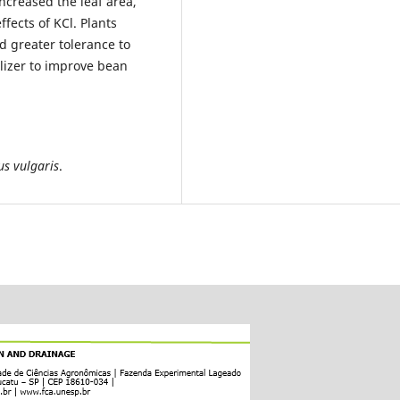
increased the leaf area,
fects of KCl. Plants
d greater tolerance to
tilizer to improve bean
us vulgaris
.