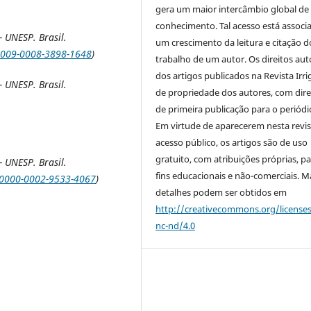
gera um maior intercâmbio global de
conhecimento. Tal acesso está associ
 UNESP. Brasil.
um crescimento da leitura e citação d
/0009-0008-3898-1648
)
trabalho de um autor. Os direitos aut
dos artigos publicados na Revista Irri
 UNESP. Brasil.
de propriedade dos autores, com dire
de primeira publicação para o periódi
Em virtude de aparecerem nesta revis
acesso público, os artigos são de uso
gratuito, com atribuições próprias, p
 UNESP. Brasil.
fins educacionais e não-comerciais. M
g/0000-0002-9533-4067
)
detalhes podem ser obtidos em
http://creativecommons.org/license
nc-nd/4.0