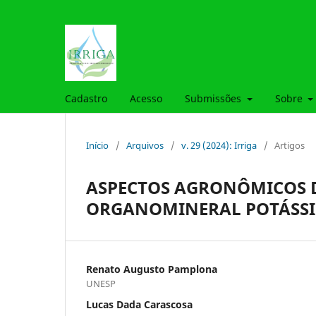
Cadastro
Acesso
Submissões
Sobre
Início
/
Arquivos
/
v. 29 (2024): Irriga
/
Artigos
ASPECTOS AGRONÔMICOS 
ORGANOMINERAL POTÁSSIC
Renato Augusto Pamplona
UNESP
Lucas Dada Carascosa