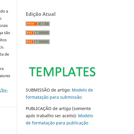
ado a
Edição Atual
o
orais
ga são
itos
co.
ta de
ara
aiores
SUBMISSÃO de artigo:
Modelo de
s/by-
formatação para submissão
PUBLICAÇÃO de artigo (somente
após trabalho ser aceito):
Modelo
de formatação para publicação