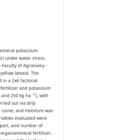
omineral potassium
s) under water stress.
 Faculty of Agronomy -
ellow latosol. The
in a 2x6 factorial
ertilizer and potassium
-1
0, and 250 kg ha
), with
ried out via drip
on curve, and moisture was
riables evaluated were
l part, and number of
 organomineral fertilizer,