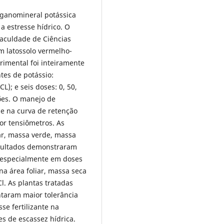
rganomineral potássica
a estresse hídrico. O
Faculdade de Ciências
m latossolo vermelho-
imental foi inteiramente
tes de potássio:
L); e seis doses: 0, 50,
ões. O manejo de
se na curva de retenção
r tensiômetros. As
ar, massa verde, massa
esultados demonstraram
 especialmente em doses
a área foliar, massa seca
l. As plantas tratadas
taram maior tolerância
se fertilizante na
s de escassez hídrica.