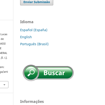
Enviar Submissão
Idioma
Español (España)
 Lucas
English
 de
Português (Brasil)
RASSI
E
NERAL
,
[S. l.]
,
 em:
ga/arti
Informações