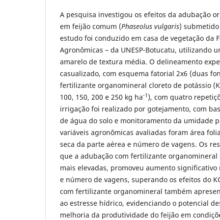
A pesquisa investigou os efeitos da adubação o
em feijão comum (
Phaseolus vulgaris
) submetido 
estudo foi conduzido em casa de vegetação da 
Agronômicas – da UNESP-Botucatu, utilizando u
amarelo de textura média. O delineamento exper
casualizado, com esquema fatorial 2x6 (duas fon
fertilizante organomineral cloreto de potássio (KC
-1
100, 150, 200 e 250 kg ha
), com quatro repetiç
irrigação foi realizado por gotejamento, com ba
de água do solo e monitoramento da umidade po
variáveis agronômicas avaliadas foram área foli
seca da parte aérea e número de vagens. Os r
que a adubação com fertilizante organomineral
mais elevadas, promoveu aumento significativo n
e número de vagens, superando os efeitos do KC
com fertilizante organomineral também apresen
ao estresse hídrico, evidenciando o potencial des
melhoria da produtividade do feijão em condiçõe