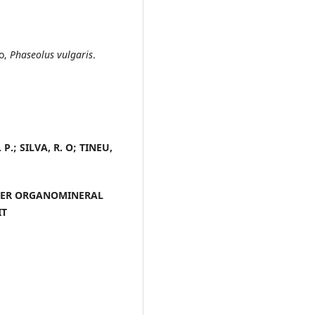
co,
Phaseolus vulgaris
.
P.; SILVA, R. O; TINEU,
DER ORGANOMINERAL
IT