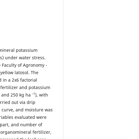
omineral potassium
s) under water stress.
 Faculty of Agronomy -
ellow latosol. The
in a 2x6 factorial
ertilizer and potassium
-1
0, and 250 kg ha
), with
ried out via drip
on curve, and moisture was
riables evaluated were
l part, and number of
 organomineral fertilizer,