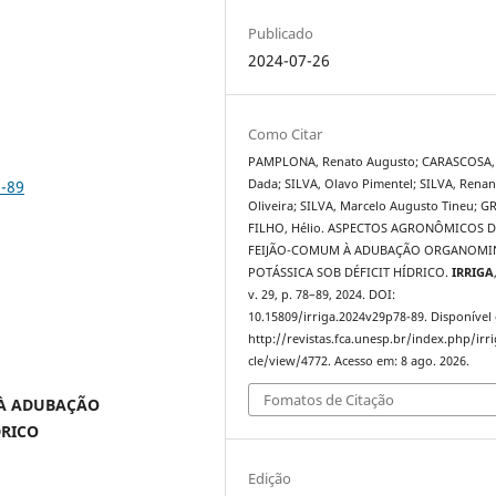
Publicado
2024-07-26
Como Citar
PAMPLONA, Renato Augusto; CARASCOSA,
8-89
Dada; SILVA, Olavo Pimentel; SILVA, Renan
Oliveira; SILVA, Marcelo Augusto Tineu; G
FILHO, Hélio. ASPECTOS AGRONÔMICOS D
l
FEIJÃO-COMUM À ADUBAÇÃO ORGANOMI
POTÁSSICA SOB DÉFICIT HÍDRICO.
IRRIGA
v. 29, p. 78–89, 2024. DOI:
10.15809/irriga.2024v29p78-89. Disponível
http://revistas.fca.unesp.br/index.php/irri
cle/view/4772. Acesso em: 8 ago. 2026.
Fomatos de Citação
 À ADUBAÇÃO
DRICO
Edição