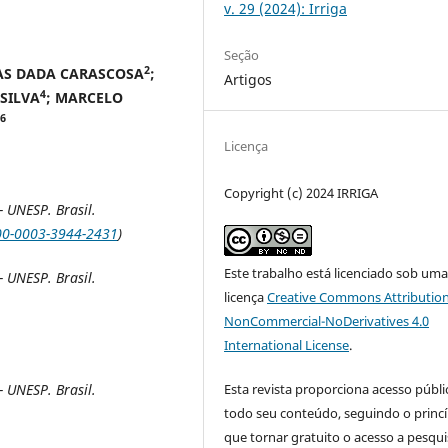
v. 29 (2024): Irriga
Seção
2
AS DADA CARASCOSA
;
Artigos
4
 SILVA
; MARCELO
6
Licença
Copyright (c) 2024 IRRIGA
 UNESP. Brasil.
000-0003-3944-2431
)
Este trabalho está licenciado sob um
 UNESP. Brasil.
licença
Creative Commons Attribution
NonCommercial-NoDerivatives 4.0
International License
.
Esta revista proporciona acesso públi
 UNESP. Brasil.
todo seu conteúdo, seguindo o princí
que tornar gratuito o acesso a pesqui