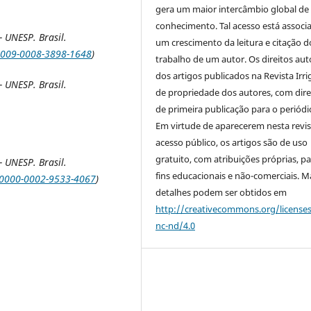
gera um maior intercâmbio global de
conhecimento. Tal acesso está associ
 UNESP. Brasil.
um crescimento da leitura e citação d
/0009-0008-3898-1648
)
trabalho de um autor. Os direitos aut
dos artigos publicados na Revista Irri
 UNESP. Brasil.
de propriedade dos autores, com dire
de primeira publicação para o periódi
Em virtude de aparecerem nesta revis
acesso público, os artigos são de uso
gratuito, com atribuições próprias, p
 UNESP. Brasil.
fins educacionais e não-comerciais. M
g/0000-0002-9533-4067
)
detalhes podem ser obtidos em
http://creativecommons.org/license
nc-nd/4.0