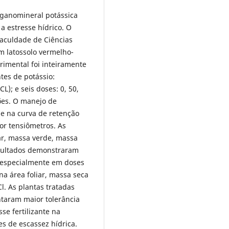
rganomineral potássica
a estresse hídrico. O
Faculdade de Ciências
m latossolo vermelho-
imental foi inteiramente
tes de potássio:
L); e seis doses: 0, 50,
ões. O manejo de
se na curva de retenção
r tensiômetros. As
ar, massa verde, massa
esultados demonstraram
 especialmente em doses
a área foliar, massa seca
l. As plantas tratadas
taram maior tolerância
se fertilizante na
s de escassez hídrica.