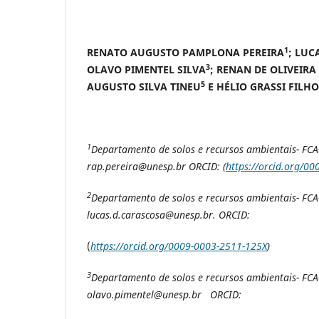
1
RENATO AUGUSTO PAMPLONA PEREIRA
; LUC
3
OLAVO PIMENTEL SILVA
; RENAN DE OLIVEIRA
5
AUGUSTO SILVA TINEU
E HÉLIO GRASSI FILHO
1
Departamento de solos e recursos ambientais- FCA-
rap.pereira@unesp.br ORCID: (
https://orcid.org/0
2
Departamento de solos e recursos ambientais- FCA-
lucas.d.carascosa@unesp.br. ORCID:
(
https://orcid.org/0009-0003-2511-125X
)
3
Departamento de solos e recursos ambientais- FCA-
olavo.pimentel@unesp.br ORCID: