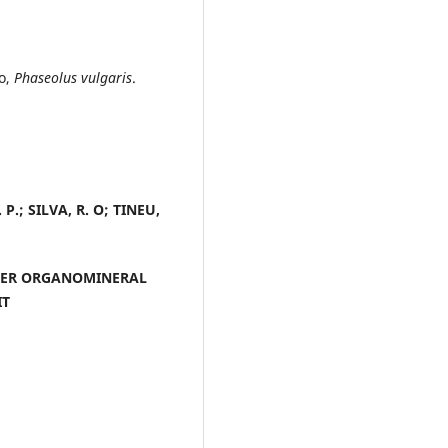
co,
Phaseolus vulgaris
.
P.; SILVA, R. O; TINEU,
DER ORGANOMINERAL
IT