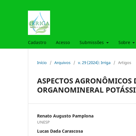
Cadastro
Acesso
Submissões
Sobre
Início
/
Arquivos
/
v. 29 (2024): Irriga
/
Artigos
ASPECTOS AGRONÔMICOS 
ORGANOMINERAL POTÁSSIC
Renato Augusto Pamplona
UNESP
Lucas Dada Carascosa