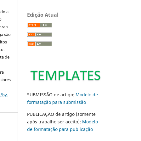
ado a
Edição Atual
o
orais
ga são
itos
co.
ta de
ara
aiores
SUBMISSÃO de artigo:
Modelo de
s/by-
formatação para submissão
PUBLICAÇÃO de artigo (somente
após trabalho ser aceito):
Modelo
de formatação para publicação