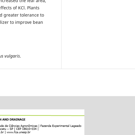
increased the leaf area,
fects of KCl. Plants
d greater tolerance to
tilizer to improve bean
us vulgaris
.