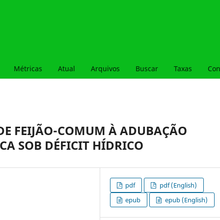
Métricas
Atual
Arquivos
Buscar
Taxas
Con
DE FEIJÃO-COMUM À ADUBAÇÃO
A SOB DÉFICIT HÍDRICO
pdf
pdf (English)
epub
epub (English)