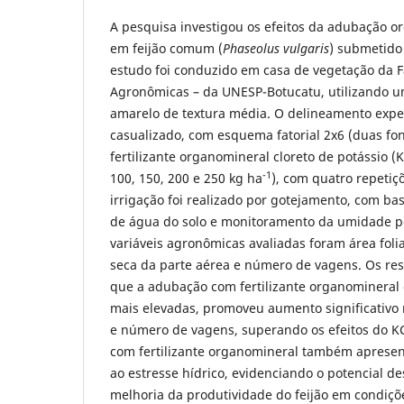
A pesquisa investigou os efeitos da adubação o
em feijão comum (
Phaseolus vulgaris
) submetido 
estudo foi conduzido em casa de vegetação da 
Agronômicas – da UNESP-Botucatu, utilizando u
amarelo de textura média. O delineamento exper
casualizado, com esquema fatorial 2x6 (duas fon
fertilizante organomineral cloreto de potássio (KC
-1
100, 150, 200 e 250 kg ha
), com quatro repetiç
irrigação foi realizado por gotejamento, com ba
de água do solo e monitoramento da umidade po
variáveis agronômicas avaliadas foram área foli
seca da parte aérea e número de vagens. Os r
que a adubação com fertilizante organomineral
mais elevadas, promoveu aumento significativo n
e número de vagens, superando os efeitos do KC
com fertilizante organomineral também apresen
ao estresse hídrico, evidenciando o potencial des
melhoria da produtividade do feijão em condiçõe