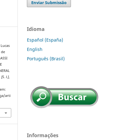
Enviar Submissão
Idioma
Español (España)
 Lucas
English
 de
Português (Brasil)
RASSI
E
NERAL
,
[S. l.]
,
 em:
ga/arti
Informações