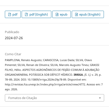
pdf
pdf (English)
epub
epub (English)
Publicado
2024-07-26
Como Citar
PAMPLONA, Renato Augusto; CARASCOSA, Lucas Dada; SILVA, Olavo
Pimentel; SILVA, Renan de Oliveira; SILVA, Marcelo Augusto Tineu; GRASSI
FILHO, Hélio. ASPECTOS AGRONÔMICOS DE FEIJÃO-COMUM À ADUBAÇÃO
ORGANOMINERAL POTÁSSICA SOB DÉFICIT HÍDRICO.
IRRIGA
,
[S. l.]
, v. 29, p.
78–89, 2024. DOI: 10.15809/irriga.2024v29p78-89. Disponível em:
http://revistas.fca.unesp.br/index.php/irriga/article/view/4772. Acesso em: 7
ago. 2026.
Fomatos de Citação