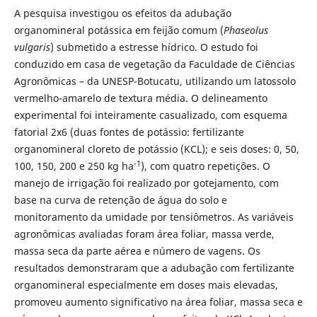
A pesquisa investigou os efeitos da adubação
organomineral potássica em feijão comum (
Phaseolus
vulgaris
) submetido a estresse hídrico. O estudo foi
conduzido em casa de vegetação da Faculdade de Ciências
Agronômicas – da UNESP-Botucatu, utilizando um latossolo
vermelho-amarelo de textura média. O delineamento
experimental foi inteiramente casualizado, com esquema
fatorial 2x6 (duas fontes de potássio: fertilizante
organomineral cloreto de potássio (KCL); e seis doses: 0, 50,
-1
100, 150, 200 e 250 kg ha
), com quatro repetições. O
manejo de irrigação foi realizado por gotejamento, com
base na curva de retenção de água do solo e
monitoramento da umidade por tensiômetros. As variáveis
agronômicas avaliadas foram área foliar, massa verde,
massa seca da parte aérea e número de vagens. Os
resultados demonstraram que a adubação com fertilizante
organomineral especialmente em doses mais elevadas,
promoveu aumento significativo na área foliar, massa seca e