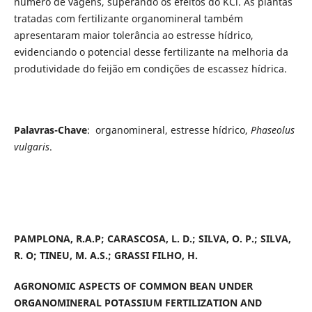
número de vagens, superando os efeitos do KCl. As plantas
tratadas com fertilizante organomineral também
apresentaram maior tolerância ao estresse hídrico,
evidenciando o potencial desse fertilizante na melhoria da
produtividade do feijão em condições de escassez hídrica.
Palavras-Chave
: organomineral, estresse hídrico,
Phaseolus
vulgaris
.
PAMPLONA, R.A.P; CARASCOSA, L. D.; SILVA, O. P.; SILVA,
R. O; TINEU, M. A.S.; GRASSI FILHO, H.
AGRONOMIC ASPECTS OF COMMON BEAN UNDER
ORGANOMINERAL POTASSIUM FERTILIZATION AND