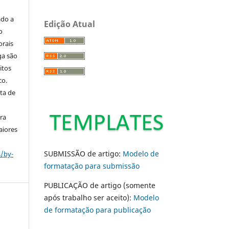
ado a
Edição Atual
o
orais
ga são
itos
co.
ta de
ara
aiores
SUBMISSÃO de artigo:
Modelo de
s/by-
formatação para submissão
PUBLICAÇÃO de artigo (somente
após trabalho ser aceito):
Modelo
de formatação para publicação