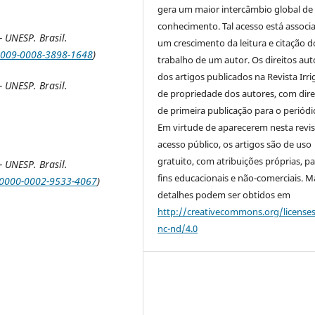
gera um maior intercâmbio global de
conhecimento. Tal acesso está associ
 UNESP. Brasil.
um crescimento da leitura e citação d
/0009-0008-3898-1648
)
trabalho de um autor. Os direitos aut
dos artigos publicados na Revista Irri
 UNESP. Brasil.
de propriedade dos autores, com dire
de primeira publicação para o periódi
Em virtude de aparecerem nesta revis
acesso público, os artigos são de uso
gratuito, com atribuições próprias, p
 UNESP. Brasil.
fins educacionais e não-comerciais. M
g/0000-0002-9533-4067
)
detalhes podem ser obtidos em
http://creativecommons.org/license
nc-nd/4.0