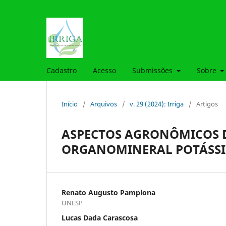
Cadastro
Acesso
Submissões
Sobre
Início
/
Arquivos
/
v. 29 (2024): Irriga
/
Artigos
ASPECTOS AGRONÔMICOS 
ORGANOMINERAL POTÁSSIC
Renato Augusto Pamplona
UNESP
Lucas Dada Carascosa