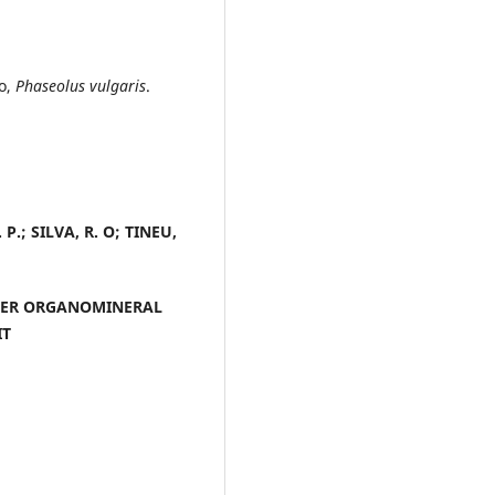
co,
Phaseolus vulgaris
.
P.; SILVA, R. O; TINEU,
DER ORGANOMINERAL
IT