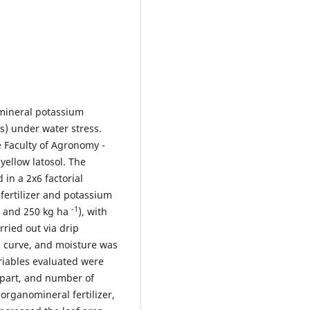
omineral potassium
s) under water stress.
 Faculty of Agronomy -
ellow latosol. The
in a 2x6 factorial
ertilizer and potassium
-1
0, and 250 kg ha
), with
ried out via drip
on curve, and moisture was
riables evaluated were
l part, and number of
 organomineral fertilizer,