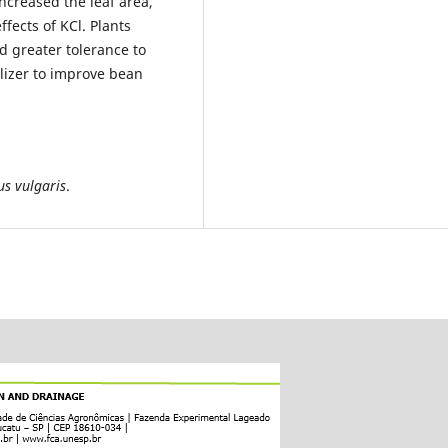
increased the leaf area,
fects of KCl. Plants
d greater tolerance to
tilizer to improve bean
us vulgaris
.