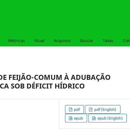
Métricas
Atual
Arquivos
Buscar
Taxas
Con
DE FEIJÃO-COMUM À ADUBAÇÃO
A SOB DÉFICIT HÍDRICO
pdf
pdf (English)
epub
epub (English)