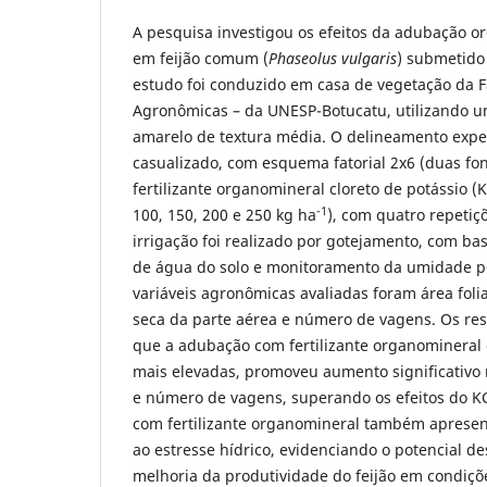
A pesquisa investigou os efeitos da adubação o
em feijão comum (
Phaseolus vulgaris
) submetido 
estudo foi conduzido em casa de vegetação da 
Agronômicas – da UNESP-Botucatu, utilizando u
amarelo de textura média. O delineamento exper
casualizado, com esquema fatorial 2x6 (duas fon
fertilizante organomineral cloreto de potássio (KC
-1
100, 150, 200 e 250 kg ha
), com quatro repetiç
irrigação foi realizado por gotejamento, com ba
de água do solo e monitoramento da umidade po
variáveis agronômicas avaliadas foram área foli
seca da parte aérea e número de vagens. Os r
que a adubação com fertilizante organomineral
mais elevadas, promoveu aumento significativo n
e número de vagens, superando os efeitos do KC
com fertilizante organomineral também apresen
ao estresse hídrico, evidenciando o potencial des
melhoria da produtividade do feijão em condiçõe