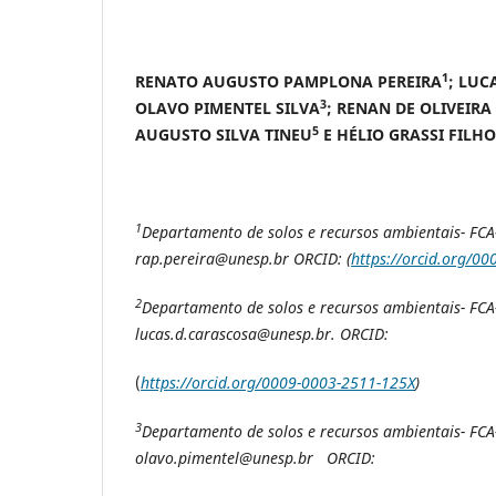
1
RENATO AUGUSTO PAMPLONA PEREIRA
; LUC
3
OLAVO PIMENTEL SILVA
; RENAN DE OLIVEIRA
5
AUGUSTO SILVA TINEU
E HÉLIO GRASSI FILHO
1
Departamento de solos e recursos ambientais- FCA-
rap.pereira@unesp.br ORCID: (
https://orcid.org/0
2
Departamento de solos e recursos ambientais- FCA-
lucas.d.carascosa@unesp.br. ORCID:
(
https://orcid.org/0009-0003-2511-125X
)
3
Departamento de solos e recursos ambientais- FCA-
olavo.pimentel@unesp.br ORCID: