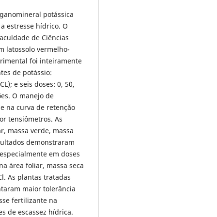
rganomineral potássica
a estresse hídrico. O
Faculdade de Ciências
m latossolo vermelho-
imental foi inteiramente
tes de potássio:
L); e seis doses: 0, 50,
ões. O manejo de
se na curva de retenção
r tensiômetros. As
ar, massa verde, massa
esultados demonstraram
 especialmente em doses
a área foliar, massa seca
l. As plantas tratadas
taram maior tolerância
se fertilizante na
s de escassez hídrica.