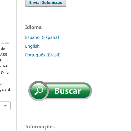
Enviar Submissão
Idioma
Español (España)
 Lucas
English
 de
Português (Brasil)
RASSI
E
NERAL
,
[S. l.]
,
 em:
ga/arti
Informações