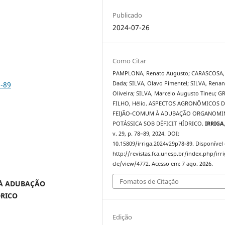
Publicado
2024-07-26
Como Citar
PAMPLONA, Renato Augusto; CARASCOSA,
8-89
Dada; SILVA, Olavo Pimentel; SILVA, Renan
Oliveira; SILVA, Marcelo Augusto Tineu; G
FILHO, Hélio. ASPECTOS AGRONÔMICOS D
l
FEIJÃO-COMUM À ADUBAÇÃO ORGANOMI
POTÁSSICA SOB DÉFICIT HÍDRICO.
IRRIGA
v. 29, p. 78–89, 2024. DOI:
10.15809/irriga.2024v29p78-89. Disponível
http://revistas.fca.unesp.br/index.php/irri
cle/view/4772. Acesso em: 7 ago. 2026.
Fomatos de Citação
 À ADUBAÇÃO
DRICO
Edição