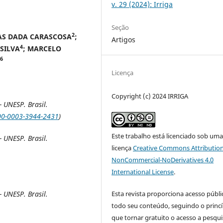
v. 29 (2024): Irriga
Seção
2
AS DADA CARASCOSA
;
Artigos
4
 SILVA
; MARCELO
6
Licença
Copyright (c) 2024 IRRIGA
 UNESP. Brasil.
000-0003-3944-2431
)
Este trabalho está licenciado sob um
 UNESP. Brasil.
licença
Creative Commons Attribution
NonCommercial-NoDerivatives 4.0
International License
.
Esta revista proporciona acesso públi
 UNESP. Brasil.
todo seu conteúdo, seguindo o princí
que tornar gratuito o acesso a pesqui