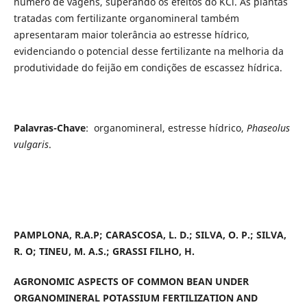
número de vagens, superando os efeitos do KCl. As plantas
tratadas com fertilizante organomineral também
apresentaram maior tolerância ao estresse hídrico,
evidenciando o potencial desse fertilizante na melhoria da
produtividade do feijão em condições de escassez hídrica.
Palavras-Chave
: organomineral, estresse hídrico,
Phaseolus
vulgaris
.
PAMPLONA, R.A.P; CARASCOSA, L. D.; SILVA, O. P.; SILVA,
R. O; TINEU, M. A.S.; GRASSI FILHO, H.
AGRONOMIC ASPECTS OF COMMON BEAN UNDER
ORGANOMINERAL POTASSIUM FERTILIZATION AND