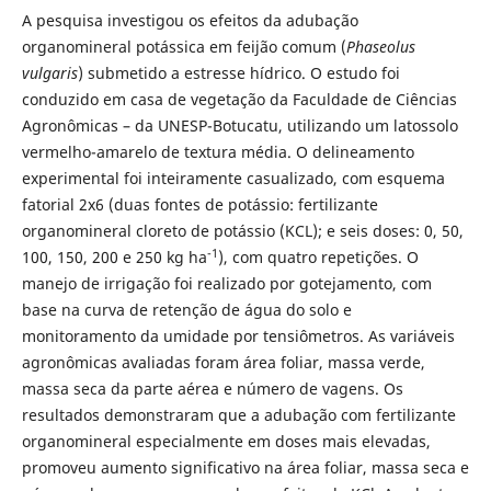
A pesquisa investigou os efeitos da adubação
organomineral potássica em feijão comum (
Phaseolus
vulgaris
) submetido a estresse hídrico. O estudo foi
conduzido em casa de vegetação da Faculdade de Ciências
Agronômicas – da UNESP-Botucatu, utilizando um latossolo
vermelho-amarelo de textura média. O delineamento
experimental foi inteiramente casualizado, com esquema
fatorial 2x6 (duas fontes de potássio: fertilizante
organomineral cloreto de potássio (KCL); e seis doses: 0, 50,
-1
100, 150, 200 e 250 kg ha
), com quatro repetições. O
manejo de irrigação foi realizado por gotejamento, com
base na curva de retenção de água do solo e
monitoramento da umidade por tensiômetros. As variáveis
agronômicas avaliadas foram área foliar, massa verde,
massa seca da parte aérea e número de vagens. Os
resultados demonstraram que a adubação com fertilizante
organomineral especialmente em doses mais elevadas,
promoveu aumento significativo na área foliar, massa seca e