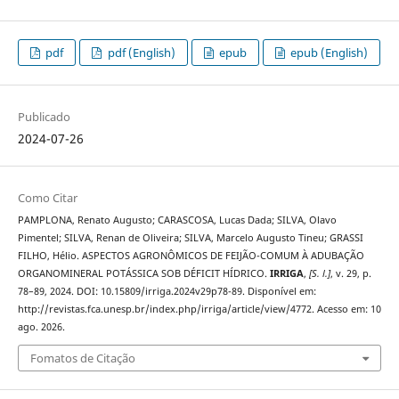
pdf
pdf (English)
epub
epub (English)
Publicado
2024-07-26
Como Citar
PAMPLONA, Renato Augusto; CARASCOSA, Lucas Dada; SILVA, Olavo
Pimentel; SILVA, Renan de Oliveira; SILVA, Marcelo Augusto Tineu; GRASSI
FILHO, Hélio. ASPECTOS AGRONÔMICOS DE FEIJÃO-COMUM À ADUBAÇÃO
ORGANOMINERAL POTÁSSICA SOB DÉFICIT HÍDRICO.
IRRIGA
,
[S. l.]
, v. 29, p.
78–89, 2024. DOI: 10.15809/irriga.2024v29p78-89. Disponível em:
http://revistas.fca.unesp.br/index.php/irriga/article/view/4772. Acesso em: 10
ago. 2026.
Fomatos de Citação