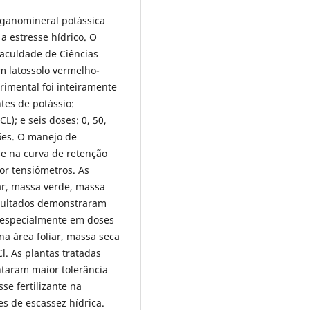
rganomineral potássica
a estresse hídrico. O
Faculdade de Ciências
m latossolo vermelho-
imental foi inteiramente
tes de potássio:
L); e seis doses: 0, 50,
ões. O manejo de
se na curva de retenção
r tensiômetros. As
ar, massa verde, massa
esultados demonstraram
 especialmente em doses
a área foliar, massa seca
l. As plantas tratadas
taram maior tolerância
se fertilizante na
s de escassez hídrica.