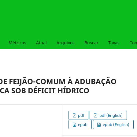
Métricas
Atual
Arquivos
Buscar
Taxas
Con
DE FEIJÃO-COMUM À ADUBAÇÃO
A SOB DÉFICIT HÍDRICO
pdf
pdf (English)
epub
epub (English)