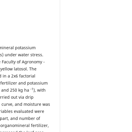
omineral potassium
s) under water stress.
 Faculty of Agronomy -
ellow latosol. The
in a 2x6 factorial
ertilizer and potassium
-1
0, and 250 kg ha
), with
ried out via drip
on curve, and moisture was
riables evaluated were
l part, and number of
 organomineral fertilizer,