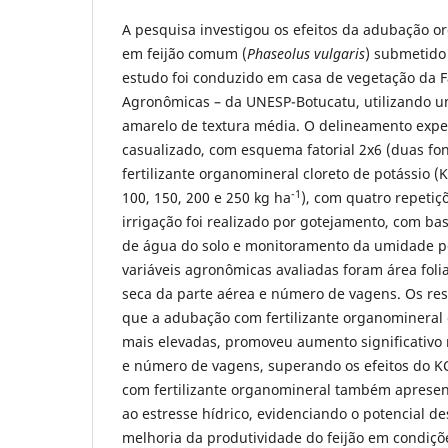
A pesquisa investigou os efeitos da adubação o
em feijão comum (
Phaseolus vulgaris
) submetido 
estudo foi conduzido em casa de vegetação da 
Agronômicas – da UNESP-Botucatu, utilizando u
amarelo de textura média. O delineamento exper
casualizado, com esquema fatorial 2x6 (duas fon
fertilizante organomineral cloreto de potássio (KC
-1
100, 150, 200 e 250 kg ha
), com quatro repetiç
irrigação foi realizado por gotejamento, com ba
de água do solo e monitoramento da umidade po
variáveis agronômicas avaliadas foram área foli
seca da parte aérea e número de vagens. Os r
que a adubação com fertilizante organomineral
mais elevadas, promoveu aumento significativo n
e número de vagens, superando os efeitos do KC
com fertilizante organomineral também apresen
ao estresse hídrico, evidenciando o potencial des
melhoria da produtividade do feijão em condiçõe