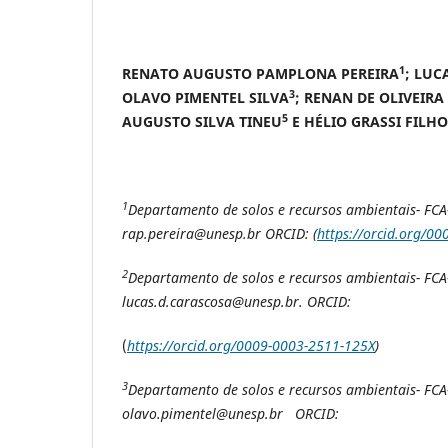
1
RENATO AUGUSTO PAMPLONA PEREIRA
; LUC
3
OLAVO PIMENTEL SILVA
; RENAN DE OLIVEIRA
5
AUGUSTO SILVA TINEU
E HÉLIO GRASSI FILHO
1
Departamento de solos e recursos ambientais- FCA-
rap.pereira@unesp.br ORCID: (
https://orcid.org/0
2
Departamento de solos e recursos ambientais- FCA-
lucas.d.carascosa@unesp.br. ORCID:
(
https://orcid.org/0009-0003-2511-125X
)
3
Departamento de solos e recursos ambientais- FCA-
olavo.pimentel@unesp.br ORCID: