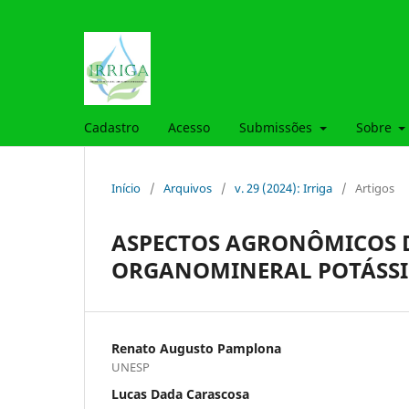
Cadastro
Acesso
Submissões
Sobre
Início
/
Arquivos
/
v. 29 (2024): Irriga
/
Artigos
ASPECTOS AGRONÔMICOS 
ORGANOMINERAL POTÁSSIC
Renato Augusto Pamplona
UNESP
Lucas Dada Carascosa