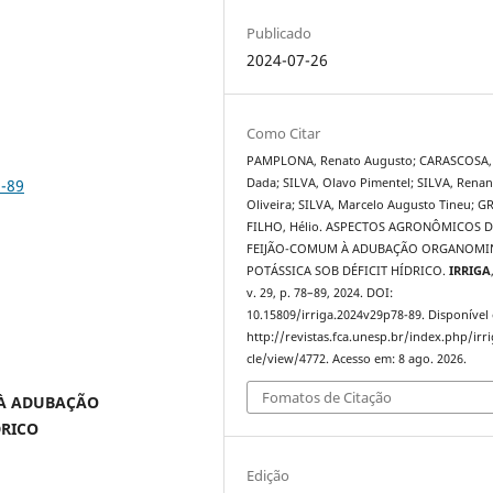
Publicado
2024-07-26
Como Citar
PAMPLONA, Renato Augusto; CARASCOSA,
8-89
Dada; SILVA, Olavo Pimentel; SILVA, Renan
Oliveira; SILVA, Marcelo Augusto Tineu; G
FILHO, Hélio. ASPECTOS AGRONÔMICOS D
l
FEIJÃO-COMUM À ADUBAÇÃO ORGANOMI
POTÁSSICA SOB DÉFICIT HÍDRICO.
IRRIGA
v. 29, p. 78–89, 2024. DOI:
10.15809/irriga.2024v29p78-89. Disponível
http://revistas.fca.unesp.br/index.php/irri
cle/view/4772. Acesso em: 8 ago. 2026.
Fomatos de Citação
 À ADUBAÇÃO
DRICO
Edição