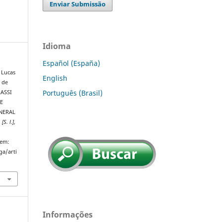
Enviar Submissão
Idioma
Español (España)
 Lucas
English
 de
Português (Brasil)
RASSI
E
NERAL
,
[S. l.]
,
 em:
ga/arti
Informações