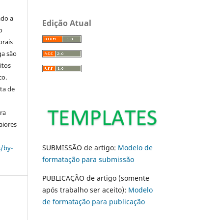
ado a
Edição Atual
o
orais
ga são
itos
co.
ta de
ara
aiores
SUBMISSÃO de artigo:
Modelo de
s/by-
formatação para submissão
PUBLICAÇÃO de artigo (somente
após trabalho ser aceito):
Modelo
de formatação para publicação