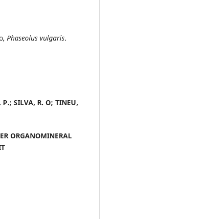
co,
Phaseolus vulgaris
.
P.; SILVA, R. O; TINEU,
DER ORGANOMINERAL
IT