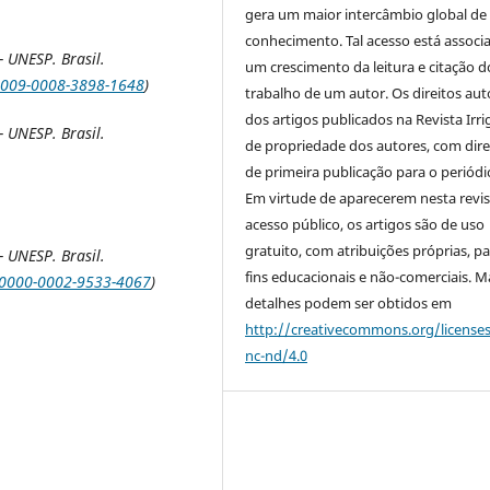
gera um maior intercâmbio global de
conhecimento. Tal acesso está associ
 UNESP. Brasil.
um crescimento da leitura e citação d
/0009-0008-3898-1648
)
trabalho de um autor. Os direitos aut
dos artigos publicados na Revista Irri
 UNESP. Brasil.
de propriedade dos autores, com dire
de primeira publicação para o periódi
Em virtude de aparecerem nesta revis
acesso público, os artigos são de uso
gratuito, com atribuições próprias, p
 UNESP. Brasil.
fins educacionais e não-comerciais. M
g/0000-0002-9533-4067
)
detalhes podem ser obtidos em
http://creativecommons.org/license
nc-nd/4.0