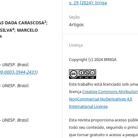
v. 29 (2024): Irriga
Seção
2
AS DADA CARASCOSA
;
Artigos
4
 SILVA
; MARCELO
6
Licença
Copyright (c) 2024 IRRIGA
 UNESP. Brasil.
000-0003-3944-2431
)
Este trabalho está licenciado sob um
 UNESP. Brasil.
licença
Creative Commons Attribution
NonCommercial-NoDerivatives 4.0
International License
.
Esta revista proporciona acesso públi
 UNESP. Brasil.
todo seu conteúdo, seguindo o princí
que tornar gratuito o acesso a pesqui