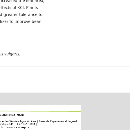
increased the leaf area,
fects of KCl. Plants
d greater tolerance to
tilizer to improve bean
us vulgaris
.