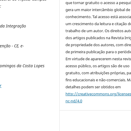
que tornar gratuito o acesso a pesqui
:
gera um maior intercâmbio global de
conhecimento. Tal acesso está associ
um crescimento da leitura e citação d
 da Integração
trabalho de um autor. Os direitos aut
dos artigos publicados na Revista Irri
de propriedade dos autores, com dire
nção - CE, e-
de primeira publicação para o periódi
Em virtude de aparecerem nesta revis
Domingos da Costa Lopes
acesso público, os artigos são de uso
gratuito, com atribuições próprias, p
fins educacionais e não-comerciais. M
r
detalhes podem ser obtidos em
http://creativecommons.org/license
nc-nd/4.0