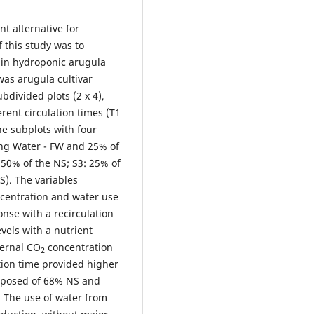
t alternative for
f this study was to
g in hydroponic arugula
was arugula cultivar
bdivided plots (2 x 4),
erent circulation times (T1
e subplots with four
ming Water - FW and 25% of
 50% of the NS; S3: 25% of
S). The variables
centration and water use
nse with a recirculation
vels with a nutrient
ternal CO
concentration
2
tion time provided higher
composed of 68% NS and
. The use of water from