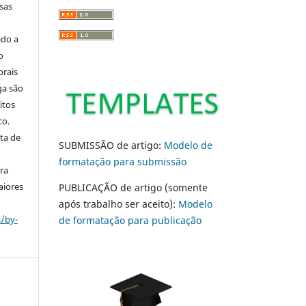
sas
ado a
o
orais
ga são
itos
co.
ta de
SUBMISSÃO de artigo:
Modelo de
formatação para submissão
ara
aiores
PUBLICAÇÃO de artigo (somente
após trabalho ser aceito):
Modelo
s/by-
de formatação para publicação