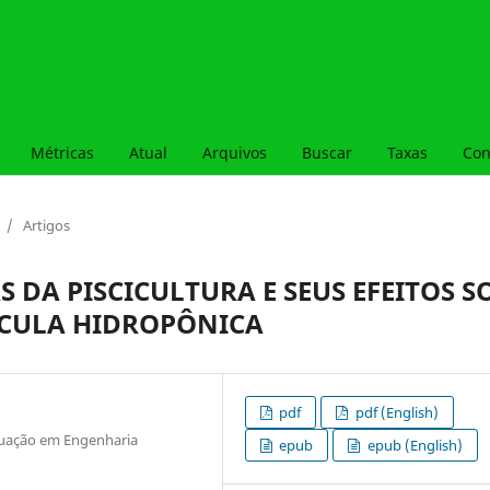
Métricas
Atual
Arquivos
Buscar
Taxas
Con
/
Artigos
 DA PISCICULTURA E SEUS EFEITOS S
ÚCULA HIDROPÔNICA
pdf
pdf (English)
duação em Engenharia
epub
epub (English)