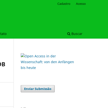
Cadastro
Acesso
tato
Buscar
OB
Enviar Submissão