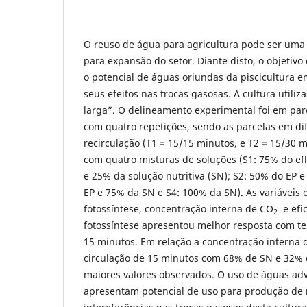
O reuso de água para agricultura pode ser uma 
para expansão do setor. Diante disto, o objetivo 
o potencial de águas oriundas da piscicultura e
seus efeitos nas trocas gasosas. A cultura utiliza
larga”. O delineamento experimental foi em parc
com quatro repetições, sendo as parcelas em di
recirculação (T1 = 15/15 minutos, e T2 = 15/30 
com quatro misturas de soluções (S1: 75% do efl
e 25% da solução nutritiva (SN); S2: 50% do EP 
EP e 75% da SN e S4: 100% da SN). As variáveis 
fotossíntese, concentração interna de CO
e efic
2
fotossíntese apresentou melhor resposta com t
15 minutos. Em relação a concentração interna 
circulação de 15 minutos com 68% de SN e 32% 
maiores valores observados. O uso de águas adv
apresentam potencial de uso para produção de 