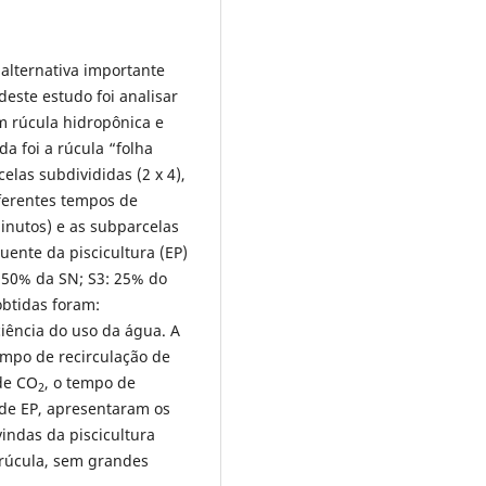
alternativa importante
deste estudo foi analisar
m rúcula hidropônica e
da foi a rúcula “folha
elas subdivididas (2 x 4),
ferentes tempos de
minutos) e as subparcelas
uente da piscicultura (EP)
e 50% da SN; S3: 25% do
obtidas foram:
iência do uso da água. A
empo de recirculação de
de CO
, o tempo de
2
de EP, apresentaram os
indas da piscicultura
rúcula, sem grandes