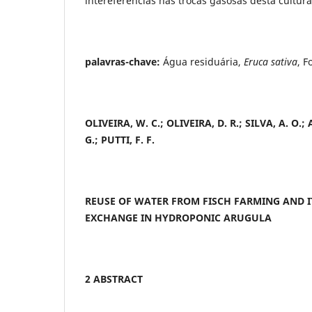
intereferências nas trocas gasosas desta cultura
palavras-chave:
Água residuária,
Eruca sativa
, F
OLIVEIRA, W. C.; OLIVEIRA, D. R.; SILVA, A. O.;
G.; PUTTI, F. F.
REUSE OF WATER FROM FISCH FARMING AND I
EXCHANGE IN HYDROPONIC ARUGULA
2 ABSTRACT