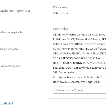
Publicado
duação em Engenharia
2023-09-28
Como Citar
nharua Agrícola
OLIVEIRA, Willame Candido de; OLIVEIRA, 
Rodrigues; SILVA, Alexsandro Oliveira; A
Rafaela da Silva; SOUSA, Geocleber Gomes 
logia Vegetal
PUTTI, Fernando Ferrari. REUSO DE ÁGUA
ORIUNDAS DA PISCICULTURA E SEUS EFEI
SOB AS TROCAS GASOSAS DE RÚCULA
HIDROPÔNICA.
IRRIGA
,
[S. l.]
, v. 28, n. 3, p
Afro-Brasileira
563, 2023. DOI: 10.15809/irriga.2023v28n3
563. Disponível em:
http://revistas.fca.unesp.br/index.php/irri
cle/view/4736. Acesso em: 8 ago. 2026.
Fomatos de Citação
p554-563