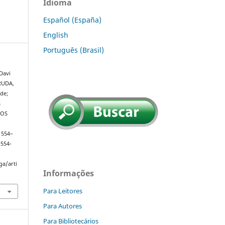
Idioma
Español (España)
English
Português (Brasil)
Davi
RRUDA,
de;
S
TOS
. 554–
p554-
ga/arti
Informações
Para Leitores
Para Autores
Para Bibliotecários