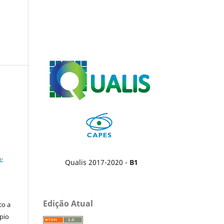
a
-
Qualis 2017-2020 -
B1
Edição Atual
co a
pio