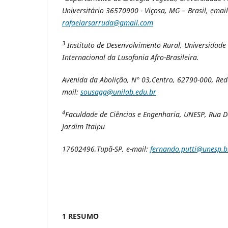
Universitário 36570900 - Viçosa, MG – Brasil, email
rafaelarsarruda@gmail.com
3
Instituto de Desenvolvimento Rural, Universidade
Internacional da Lusofonia Afro-Brasileira.
Avenida da Abolição, N° 03,Centro, 62790-000, Rede
mail:
sousagg@unilab.edu.br
4
Faculdade de Ciências e Engenharia, UNESP, Rua 
Jardim Itaipu
17602496,Tupã-SP, e-mail:
fernando.putti@unesp.b
1 RESUMO