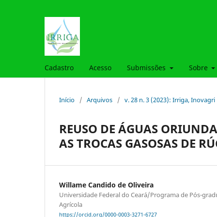
Cadastro
Acesso
Submissões
Sobre
Início
/
Arquivos
/
v. 28 n. 3 (2023): Irriga, Inovagri
REUSO DE ÁGUAS ORIUNDAS
AS TROCAS GASOSAS DE R
Willame Candido de Oliveira
Universidade Federal do Ceará/Programa de Pós-gra
Agrícola
https://orcid.org/0000-0003-3271-6727