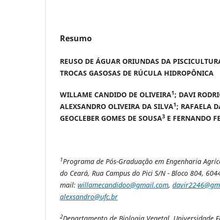
Resumo
REUSO DE ÁGUAR ORIUNDAS DA PISCICULTURA 
TROCAS GASOSAS DE RÚCULA HIDROPÔNICA
1
WILLAME CANDIDO DE OLIVEIRA
; DAVI RODR
1
ALEXSANDRO OLIVEIRA DA SILVA
; RAFAELA 
3
GEOCLEBER GOMES DE SOUSA
E FERNANDO FE
1
Programa de Pós-Graduação em Engenharia Agríco
do Ceará, Rua Campus do Pici S/N - Bloco 804, 6044
mail:
willamecandidoo@gmail.com
,
davir2246@gma
alexsandro@ufc.br
2
Departamento de Biologia Vegetal, Universidade F