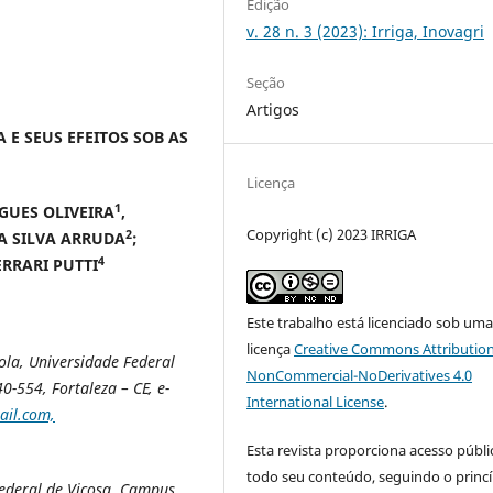
Edição
v. 28 n. 3 (2023): Irriga, Inovagri
Seção
Artigos
E SEUS EFEITOS SOB AS
Licença
1
IGUES OLIVEIRA
,
Copyright (c) 2023 IRRIGA
2
DA SILVA ARRUDA
;
4
RRARI PUTTI
Este trabalho está licenciado sob um
licença
Creative Commons Attribution
la, Universidade Federal
NonCommercial-NoDerivatives 4.0
0-554, Fortaleza – CE, e-
International License
.
il.com,
Esta revista proporciona acesso públi
todo seu conteúdo, seguindo o princí
ederal de Viçosa, Campus