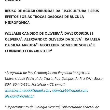
REUSO DE ÁGUAR ORIUNDAS DA PISCICULTURA E SEUS
EFEITOS SOB AS TROCAS GASOSAS DE RÚCULA
HIDROPÔNICA
1
WILLAME CANDIDO DE OLIVEIRA
; DAVI RODRIGUES
1
1
OLIVEIRA
, ALEXSANDRO OLIVEIRA DA SILVA
; RAFAELA
2
3
DA SILVA ARRUDA
; GEOCLEBER GOMES DE SOUSA
E
4
FERNANDO FERRARI PUTTI
1
Programa de Pós-Graduação em Engenharia Agrícola,
Universidade Federal do Ceará, Rua Campus do Pici S/N - Bloco
804, 60440-554, Fortaleza – CE, e-mail:
willamecandidoo@gmail.com
,
davir2246@gmail.com,
alexsandro@ufc.br
2
Departamento de Biologia Vegetal, Universidade Federal de