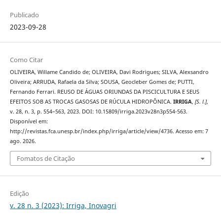
Publicado
2023-09-28
Como Citar
OLIVEIRA, Willame Candido de; OLIVEIRA, Davi Rodrigues; SILVA, Alexsandro
Oliveira; ARRUDA, Rafaela da Silva; SOUSA, Geocleber Gomes de; PUTTI,
Fernando Ferrari. REUSO DE ÁGUAS ORIUNDAS DA PISCICULTURA E SEUS
EFEITOS SOB AS TROCAS GASOSAS DE RÚCULA HIDROPÔNICA.
IRRIGA
,
[S. l.]
,
v. 28, n. 3, p. 554–563, 2023. DOI: 10.15809/irriga.2023v28n3p554-563.
Disponível em:
http://revistas.fca.unesp.br/index.php/irriga/article/view/4736. Acesso em: 7
ago. 2026.
Fomatos de Citação
Edição
v. 28 n. 3 (2023): Irriga, Inovagri