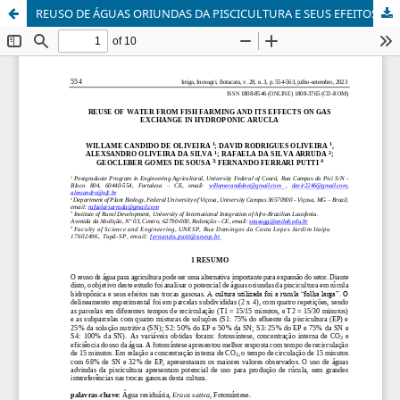
REUSO DE ÁGUAS ORIUNDAS DA PISCICULTURA E SEUS EFEITOS SOB AS TROCAS GASOSAS DE RÚCULA HIDROPÔNICA