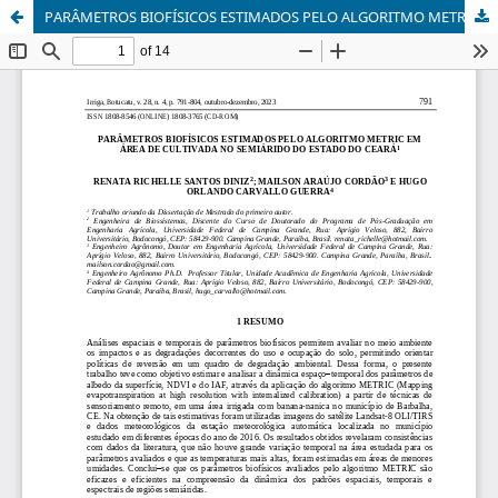
PARÂMETROS BIOFÍSICOS ESTIMADOS PELO ALGORITMO METRIC EM ÁREA NO SEMIÁRIDO DO ESTADO DO CEARÁ