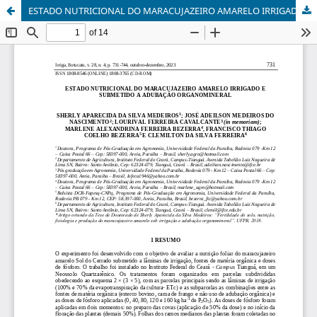
ESTADO NUTRICIONAL DO MARACUJAZEIRO AMARELO IRRIGADO E SUBMETIDO A ADUBAÇÃO ORGANOMINERAL