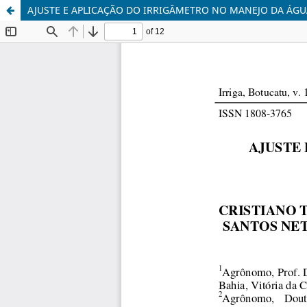
AJUSTE E APLICAÇÃO DO IRRIGÂMETRO NO MANEJO DA ÁGU