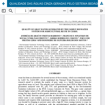
QUALIDADE DAS ÁGUAS CINZA GERADAS PELO SISTEMA BIOÁGUA FAMILIAR PARA REÚSO AGRÍCOLA NO CEARÁ