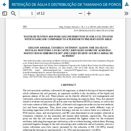
RETENÇÃO DE ÁGUA E DISTRIBUIÇÃO DE TAMANHO DE POROS EM SOLOS CULTIVADOS COM CANA-DE-AÇÚCAR EM COMPARAÇÃO COM ÁREA DE PRESERVAÇÃO PERMANENTE