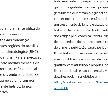
todo seu conteúdo, seguindo o princí
que tornar gratuito o acesso a pesqui
gera um maior intercâmbio global de
conhecimento. Tal acesso está associ
um crescimento da leitura e citação d
sido amplamente utilizado
trabalho de um autor. Os direitos aut
icos, tornando uma
dos artigos publicados na Revista Irri
ctos das mudanças
de propriedade dos autores, com dire
ntes regiões do Brasil. O
de primeira publicação para o periódi
rico climatológico (BHC)
Em virtude de aparecerem nesta revis
ocantins. Para a execução
acesso público, os artigos são de uso
izando médias mensais de
gratuito, com atribuições próprias, p
mperatura média mensal
fins educacionais e não-comerciais. M
 de dezembro de 2020. O
detalhes podem ser obtidos em
a no solo, foram nos
http://creativecommons.org/license
ente hídrico. Já nos
nc-nd/4.0
drico.