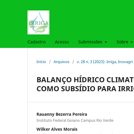
Cadastro
Acesso
Submissões
Sobre
Início
/
Arquivos
/
v. 28 n. 3 (2023): Irriga, Inovagri
BALANÇO HÍDRICO CLIMAT
COMO SUBSÍDIO PARA IRR
Rauanny Bezerra Pereira
Instituto Federal Goiano Campus Rio Verde
Wilker Alves Morais