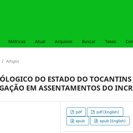
Métricas
Atual
Arquivos
Buscar
Taxas
Con
/
Artigos
ÓLOGICO DO ESTADO DO TOCANTINS
IGAÇÃO EM ASSENTAMENTOS DO INC
pdf
pdf (English)
epub
epub (English)