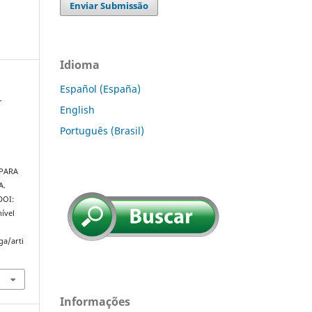
Enviar Submissão
Idioma
Español (España)
r
English
Português (Brasil)
PARA
A.
 DOI:
ível
ga/arti
Informações