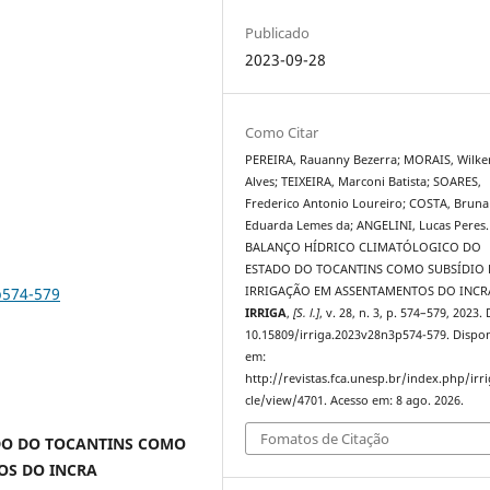
Publicado
2023-09-28
Como Citar
PEREIRA, Rauanny Bezerra; MORAIS, Wilke
Alves; TEIXEIRA, Marconi Batista; SOARES,
Frederico Antonio Loureiro; COSTA, Bruna
Eduarda Lemes da; ANGELINI, Lucas Peres.
BALANÇO HÍDRICO CLIMATÓLOGICO DO
ESTADO DO TOCANTINS COMO SUBSÍDIO 
p574-579
IRRIGAÇÃO EM ASSENTAMENTOS DO INCR
IRRIGA
,
[S. l.]
, v. 28, n. 3, p. 574–579, 2023.
10.15809/irriga.2023v28n3p574-579. Dispon
em:
http://revistas.fca.unesp.br/index.php/irri
cle/view/4701. Acesso em: 8 ago. 2026.
Fomatos de Citação
DO DO TOCANTINS COMO
OS DO INCRA