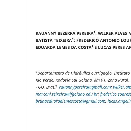
1
RAUANNY BEZERRA PEREIRA
; WILKER ALVES 
1
BATISTA TEIXEIRA
; FREDERICO ANTONIO LOU
1
EDUARDA LEMES DA COSTA
E LUCAS PERES A
1
Departamento de Hidráulica e Irrigação, Institut
Rio Verde, Rodovia Sul Goiana, km 01, Zona Rural, 
- GO, Brasil.
rauannypereira@gmail.com
;
wilker.a
marconi.teixeira@ifgoiano.edu.br
;
frederico.soares
brunaeduardalemescosta@gmail.com
;
lucas.angeli