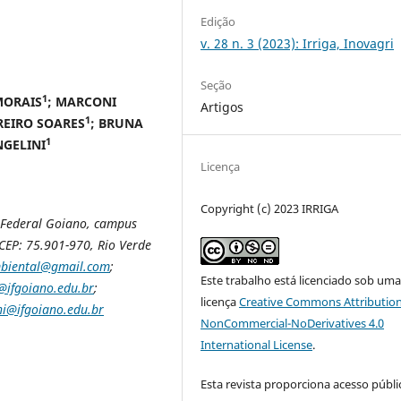
Edição
v. 28 n. 3 (2023): Irriga, Inovagri
Seção
1
MORAIS
; MARCONI
Artigos
1
REIRO SOARES
; BRUNA
1
NGELINI
Licença
Copyright (c) 2023 IRRIGA
o Federal Goiano, campus
CEP: 75.901-970, Rio Verde
mbiental@gmail.com
;
Este trabalho está licenciado sob um
@ifgoiano.edu.br
;
licença
Creative Commons Attribution
ni@ifgoiano.edu.br
NonCommercial-NoDerivatives 4.0
International License
.
Esta revista proporciona acesso públi