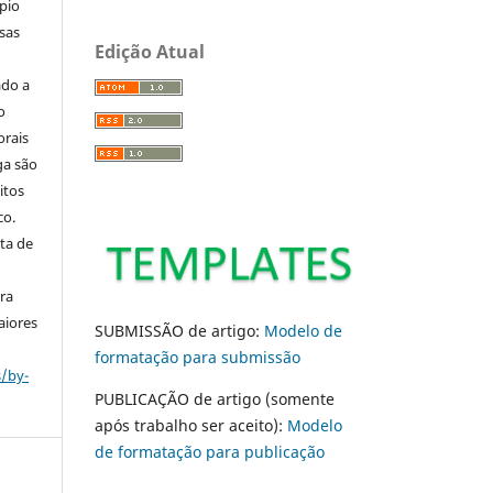
pio
sas
Edição Atual
ado a
o
orais
ga são
itos
co.
ta de
ara
aiores
SUBMISSÃO de artigo:
Modelo de
formatação para submissão
s/by-
PUBLICAÇÃO de artigo (somente
após trabalho ser aceito):
Modelo
de formatação para publicação