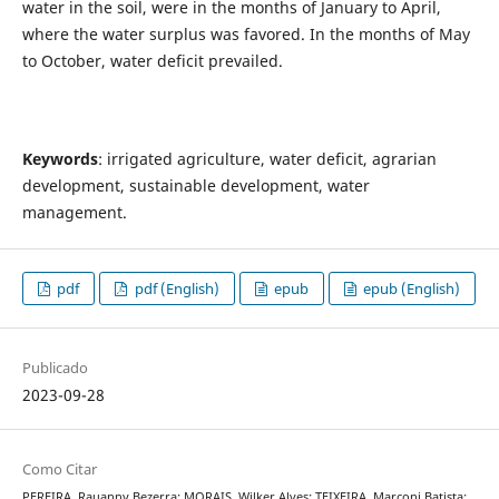
water in the soil, were in the months of January to April,
where the water surplus was favored. In the months of May
to October, water deficit prevailed.
Keywords
: irrigated agriculture, water deficit, agrarian
development, sustainable development, water
management.
pdf
pdf (English)
epub
epub (English)
Publicado
2023-09-28
Como Citar
PEREIRA, Rauanny Bezerra; MORAIS, Wilker Alves; TEIXEIRA, Marconi Batista;