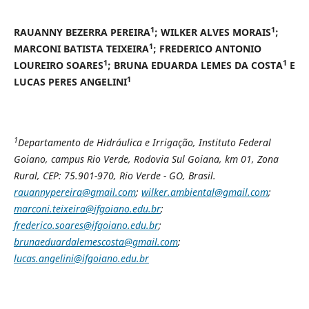
1
1
RAUANNY BEZERRA PEREIRA
; WILKER ALVES MORAIS
;
1
MARCONI BATISTA TEIXEIRA
; FREDERICO ANTONIO
1
1
LOUREIRO SOARES
; BRUNA EDUARDA LEMES DA COSTA
E
1
LUCAS PERES ANGELINI
1
Departamento de Hidráulica e Irrigação, Instituto Federal
Goiano, campus Rio Verde, Rodovia Sul Goiana, km 01, Zona
Rural, CEP: 75.901-970, Rio Verde - GO, Brasil.
rauannypereira@gmail.com
;
wilker.ambiental@gmail.com
;
marconi.teixeira@ifgoiano.edu.br
;
frederico.soares@ifgoiano.edu.br
;
brunaeduardalemescosta@gmail.com
;
lucas.angelini@ifgoiano.edu.br