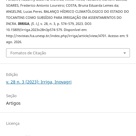
SOARES, Frederico Antonio Loureiro; COSTA, Bruna Eduarda Lemes da;
ANGELINI, Lucas Peres. BALANÇO HÍDRICO CLIMATÓLOGICO DO ESTADO DO
TOCANTINS COMO SUBSÍDIO PARA IRRIGAÇÃO EM ASSENTAMENTOS DO
INCRA.
IRRIGA
,
[S. l.]
, v. 28, n. 3, p. 574–579, 2023. DOI:
10.15809/irriga.2023v28n3p574-579. Disponível em:
http://revistas.fca.unesp.br/index.php/irriga/article/view/4701. Acesso em: 9
ago. 2026.
Fomatos de Citação
Edição
v. 28 n. 3 (2023): Irriga, Inovagri
Seção
Artigos
Licença