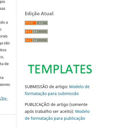
pio
sas
Edição Atual
ado a
o
orais
ga são
itos
co.
ta de
ara
aiores
SUBMISSÃO de artigo:
Modelo de
formatação para submissão
s/by-
PUBLICAÇÃO de artigo (somente
após trabalho ser aceito):
Modelo
de formatação para publicação