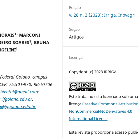
Edição
v. 28 n. 3 (2023): Irriga, Inovagri
Seção
1
MORAIS
; MARCONI
Artigos
1
REIRO SOARES
; BRUNA
1
NGELINI
Licença
Copyright (c) 2023 IRRIGA
o Federal Goiano, campus
CEP: 75.901-970, Rio Verde
mbiental@gmail.com
;
Este trabalho está licenciado sob um
@ifgoiano.edu.br
;
licença
Creative Commons Attribution
ni@ifgoiano.edu.br
NonCommercial-NoDerivatives 4.0
International License
.
Esta revista proporciona acesso públi