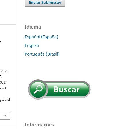
Enviar Submissão
Idioma
Español (España)
r
English
Português (Brasil)
PARA
A.
 DOI:
ível
ga/arti
Informações