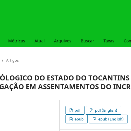
Métricas
Atual
Arquivos
Buscar
Taxas
Con
/
Artigos
ÓLOGICO DO ESTADO DO TOCANTINS
IGAÇÃO EM ASSENTAMENTOS DO INC
pdf
pdf (English)
epub
epub (English)