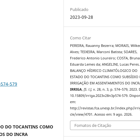
Publicado
2023-09-28
Como Citar
PEREIRA, Rauanny Bezerra; MORAIS, Wilke
Alves; TEIXEIRA, Marconi Batista; SOARES,
Frederico Antonio Loureiro; COSTA, Bruna
Eduarda Lemes da; ANGELINI, Lucas Peres.
BALANÇO HÍDRICO CLIMATÓLOGICO DO
ESTADO DO TOCANTINS COMO SUBSÍDIO 
p574-579
IRRIGAÇÃO EM ASSENTAMENTOS DO INCR
IRRIGA
,
[S. l.]
, v. 28, n. 3, p. 574–579, 2023.
10.15809/irriga.2023v28n3p574-579. Dispon
em:
http://revistas.fca.unesp.br/index.php/irri
cle/view/4701. Acesso em: 9 ago. 2026.
Fomatos de Citação
DO DO TOCANTINS COMO
OS DO INCRA