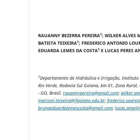
1
RAUANNY BEZERRA PEREIRA
; WILKER ALVES 
1
BATISTA TEIXEIRA
; FREDERICO ANTONIO LOU
1
EDUARDA LEMES DA COSTA
E LUCAS PERES A
1
Departamento de Hidráulica e Irrigação, Institut
Rio Verde, Rodovia Sul Goiana, km 01, Zona Rural, 
- GO, Brasil.
rauannypereira@gmail.com
;
wilker.a
marconi.teixeira@ifgoiano.edu.br
;
frederico.soares
brunaeduardalemescosta@gmail.com
;
lucas.angeli