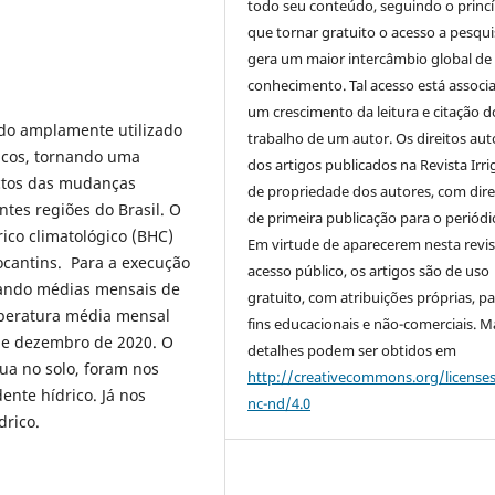
todo seu conteúdo, seguindo o princí
que tornar gratuito o acesso a pesqui
gera um maior intercâmbio global de
conhecimento. Tal acesso está associ
um crescimento da leitura e citação d
sido amplamente utilizado
trabalho de um autor. Os direitos aut
icos, tornando uma
dos artigos publicados na Revista Irri
ctos das mudanças
de propriedade dos autores, com dire
ntes regiões do Brasil. O
de primeira publicação para o periódi
rico climatológico (BHC)
Em virtude de aparecerem nesta revis
ocantins. Para a execução
acesso público, os artigos são de uso
izando médias mensais de
gratuito, com atribuições próprias, p
mperatura média mensal
fins educacionais e não-comerciais. M
 de dezembro de 2020. O
detalhes podem ser obtidos em
a no solo, foram nos
http://creativecommons.org/license
ente hídrico. Já nos
nc-nd/4.0
drico.