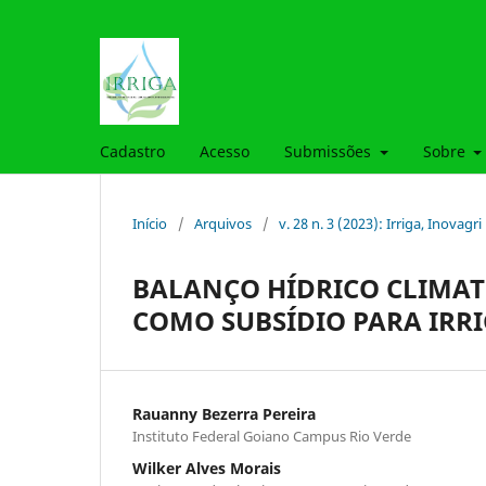
Cadastro
Acesso
Submissões
Sobre
Início
/
Arquivos
/
v. 28 n. 3 (2023): Irriga, Inovagri
BALANÇO HÍDRICO CLIMAT
COMO SUBSÍDIO PARA IRR
Rauanny Bezerra Pereira
Instituto Federal Goiano Campus Rio Verde
Wilker Alves Morais