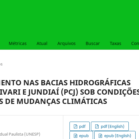
Métricas
Atual
Arquivos
Buscar
Taxas
Con
os
ENTO NAS BACIAS HIDROGRÁFICAS
IVARI E JUNDIAÍ (PCJ) SOB CONDIÇÕE
ES DE MUDANÇAS CLIMÁTICAS
pdf
pdf (English)
dual Paulista (UNESP)
epub
epub (English)