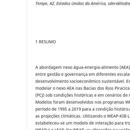
Tempe, AZ, Estados Unidos da América, sderakhs@
1 RESUMO
A abordagem nexo água-energia-alimento (AEA)
entre gestão e governança em diferentes escalas
desenvolvimento socioeconômico sustentável. Es
modelar o nexo AEA nas Bacias dos Rios Piracicab
(PCJ) sob condições históricas e em cenários de
Modelos foram desenvolvidos nos programas W
período de 1995 a 2019 para a condição históric
as projeções climáticas. Utilizando o WEAP-KIB
estabeleceu-se um modelo de interação para tro
WEAP e o LEAP. No WEAP, as alterações na vazão