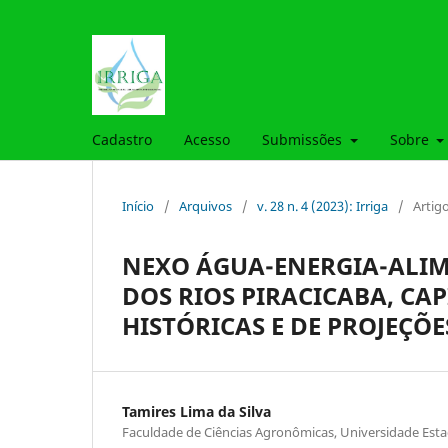
Cadastro
Acesso
Submissões
Sobre
Início
/
Arquivos
/
v. 28 n. 4 (2023): Irriga
/
Artig
NEXO ÁGUA-ENERGIA-ALIM
DOS RIOS PIRACICABA, CAP
HISTÓRICAS E DE PROJEÇÕ
Tamires Lima da Silva
Faculdade de Ciências Agronômicas, Universidade Esta