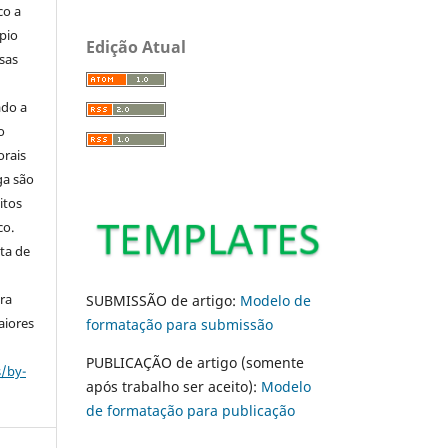
co a
pio
Edição Atual
sas
ado a
o
orais
ga são
itos
co.
ta de
ara
SUBMISSÃO de artigo:
Modelo de
aiores
formatação para submissão
PUBLICAÇÃO de artigo (somente
s/by-
após trabalho ser aceito):
Modelo
de formatação para publicação