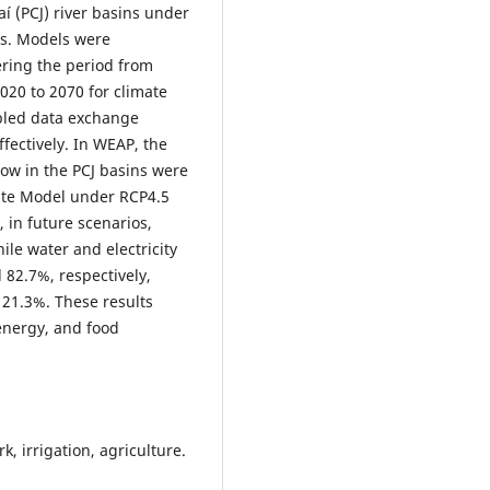
aí (PCJ) river basins under
os. Models were
ring the period from
020 to 2070 for climate
bled data exchange
fectively. In WEAP, the
ow in the PCJ basins were
ate Model under RCP4.5
 in future scenarios,
le water and electricity
 82.7%, respectively,
 21.3%. These results
energy, and food
 irrigation, agriculture.