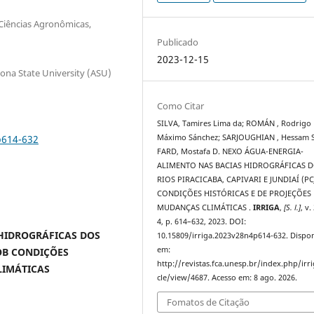
 Ciências Agronômicas,
Publicado
2023-12-15
ona State University (ASU)
Como Citar
SILVA, Tamires Lima da; ROMÁN , Rodrigo
p614-632
Máximo Sánchez; SARJOUGHIAN , Hessam S
FARD, Mostafa D. NEXO ÁGUA-ENERGIA-
ALIMENTO NAS BACIAS HIDROGRÁFICAS 
RIOS PIRACICABA, CAPIVARI E JUNDIAÍ (PC
CONDIÇÕES HISTÓRICAS E DE PROJEÇÕES
MUDANÇAS CLIMÁTICAS .
IRRIGA
,
[S. l.]
, v.
4, p. 614–632, 2023. DOI:
HIDROGRÁFICAS DOS
10.15809/irriga.2023v28n4p614-632. Dispon
em:
SOB CONDIÇÕES
http://revistas.fca.unesp.br/index.php/irri
LIMÁTICAS
cle/view/4687. Acesso em: 8 ago. 2026.
Fomatos de Citação