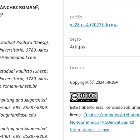
2
SÁNCHEZ ROMÁN
;
4
D
Edição
v. 28 n. 4 (2023): Irriga
Seção
stadual Paulista (Unesp),
Artigos
niversitária, 3780, Altos
eslsilva@gmail.com
Licença
stadual Paulista (Unesp),
niversitária, 3780, Altos
Copyright (c) 2024 IRRIGA
igo.roman@unesp.br
omputing and Augmented
Este trabalho está licenciado sob um
 Avenue, 699, 85287-8809,
licença
Creative Commons Attribution
rjoughian@asu.edu
NonCommercial-NoDerivatives 4.0
omputing and Augmented
International License
.
 Avenue, 699, 85287-8809,