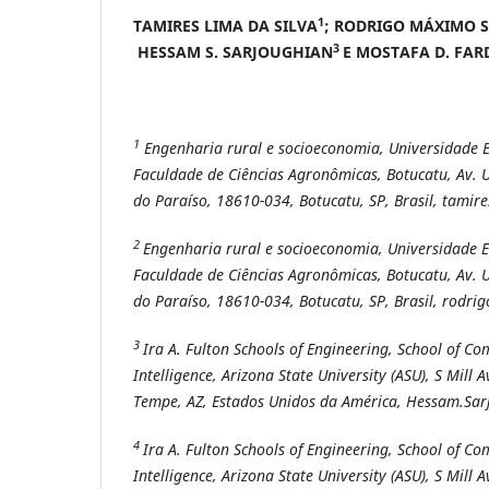
1
TAMIRES LIMA DA SILVA
; RODRIGO MÁXIMO 
3
HESSAM S. SARJOUGHIAN
E
MOSTAFA D. FAR
1
Engenharia rural e socioeconomia, Universidade E
Faculdade de Ciências Agronômicas, Botucatu, Av. U
do Paraíso, 18610-034, Botucatu, SP, Brasil, tamir
2
Engenharia rural e socioeconomia, Universidade E
Faculdade de Ciências Agronômicas, Botucatu, Av. U
do Paraíso, 18610-034, Botucatu, SP, Brasil, rodr
3
Ira A. Fulton Schools of Engineering,
School of C
Intelligence, Arizona State University (ASU), S Mill
Tempe, AZ, Estados Unidos da América, Hessam.Sa
4
Ira A. Fulton Schools of Engineering,
School of C
Intelligence, Arizona State University (ASU), S Mill