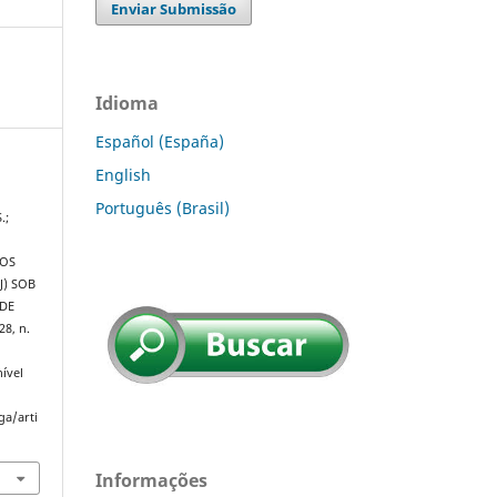
Enviar Submissão
Idioma
Español (España)
English
Português (Brasil)
.;
DOS
J) SOB
 DE
 28, n.
ível
ga/arti
Informações