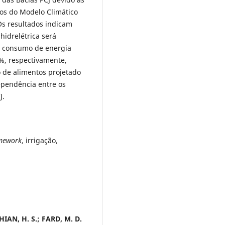
s do Modelo Climático
Os resultados indicam
hidrelétrica será
o consumo de energia
7%, respectivamente,
 de alimentos projetado
ependência entre os
J.
mework
, irrigação,
HIAN
, H. S.;
FARD, M. D.