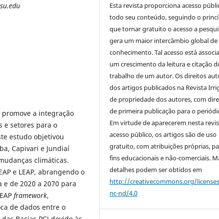
Esta revista proporciona acesso públi
asu.edu
todo seu conteúdo, seguindo o princí
que tornar gratuito o acesso a pesqui
gera um maior intercâmbio global de
conhecimento. Tal acesso está associ
um crescimento da leitura e citação d
trabalho de um autor. Os direitos aut
dos artigos publicados na Revista Irri
de propriedade dos autores, com dire
de primeira publicação para o periódi
 promove a integração
Em virtude de aparecerem nesta revis
 e setores para o
acesso público, os artigos são de uso
te estudo objetivou
gratuito, com atribuições próprias, p
a, Capivari e Jundiaí
fins educacionais e não-comerciais. M
 mudanças climáticas.
detalhes podem ser obtidos em
EAP e LEAP, abrangendo o
http://creativecommons.org/license
a e de 2020 a 2070 para
nc-nd/4.0
-LEAP
framework
,
ca de dados entre o
 das Bacias PCJ devido às