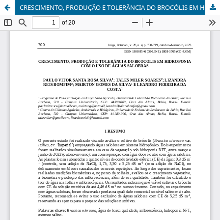
CRESCIMENTO, PRODUÇÃO E TOLERÂNCIA DO BROCÓLIS EM HIDROPONIA COM O USO DE ÁGUAS SALOBRAS