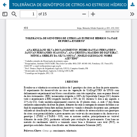
TOLERÂNCIA DE GENÓTIPOS DE CITROS AO ESTRESSE HÍDRICO NA FASE DE PORTA-ENXERTO1